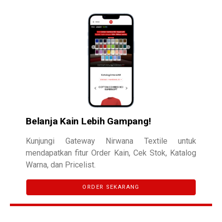
Belanja Kain Lebih Gampang!
Kunjungi Gateway Nirwana Textile untuk
mendapatkan fitur Order Kain, Cek Stok, Katalog
Warna, dan Pricelist.
ORDER SEKARANG