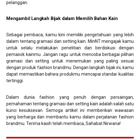
pelanggan.
Mengambil Langkah Bijak dalam Memilih Bahan Kain
Sebagai pembaca, kamu kini memiliki pengetahuan yang lebih
dalam tentang gramasi dan setting kain. MinNT mengajak kamu
untuk selalu melakukan penelitian dan berdiskusi dengan
pemasok kainmu. Jangan ragu untuk mencoba berbagai pilihan
gramasi dan setting untuk menemukan yang paling sesuai
dengan produk fashion brandmu. Dengan langkah bijak ini, kamu
dapat memastikan bahwa produkmu mencapai standar kualitas
tertinggi.
Dalam dunia fashion yang penuh dengan persaingan,
pemahaman tentang gramasi dan setting kain adalah salah satu
kunci kesuksesan. Semoga artikel ini memberikan wawasan
yang berharga dan membantu kamu dalam perjalanan fashion
brandmu. Terima kasih telah membaca, Sahabat Nirwana!