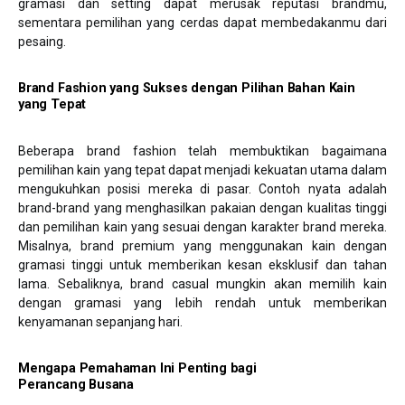
gramasi dan setting dapat merusak reputasi brandmu,
sementara pemilihan yang cerdas dapat membedakanmu dari
pesaing.
Brand Fashion yang Sukses dengan Pilihan Bahan Kain
yang Tepat
Beberapa brand fashion telah membuktikan bagaimana
pemilihan kain yang tepat dapat menjadi kekuatan utama dalam
mengukuhkan posisi mereka di pasar. Contoh nyata adalah
brand-brand yang menghasilkan pakaian dengan kualitas tinggi
dan pemilihan kain yang sesuai dengan karakter brand mereka.
Misalnya, brand premium yang menggunakan kain dengan
gramasi tinggi untuk memberikan kesan eksklusif dan tahan
lama. Sebaliknya, brand casual mungkin akan memilih kain
dengan gramasi yang lebih rendah untuk memberikan
kenyamanan sepanjang hari.
Mengapa Pemahaman Ini Penting bagi
Perancang Busana