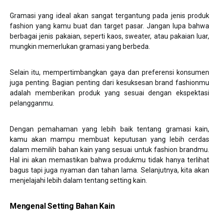
Gramasi yang ideal akan sangat tergantung pada jenis produk
fashion yang kamu buat dan target pasar. Jangan lupa bahwa
berbagai jenis pakaian, seperti kaos, sweater, atau pakaian luar,
mungkin memerlukan gramasi yang berbeda.
Selain itu, mempertimbangkan gaya dan preferensi konsumen
juga penting. Bagian penting dari kesuksesan brand fashionmu
adalah memberikan produk yang sesuai dengan ekspektasi
pelangganmu.
Dengan pemahaman yang lebih baik tentang gramasi kain,
kamu akan mampu membuat keputusan yang lebih cerdas
dalam memilih bahan kain yang sesuai untuk fashion brandmu.
Hal ini akan memastikan bahwa produkmu tidak hanya terlihat
bagus tapi juga nyaman dan tahan lama. Selanjutnya, kita akan
menjelajahi lebih dalam tentang setting kain.
Mengenal Setting Bahan Kain