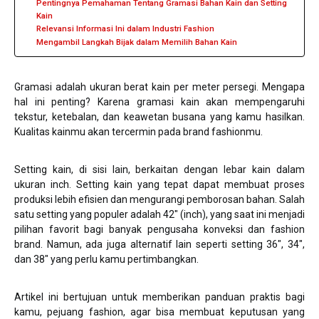
Pentingnya Pemahaman Tentang Gramasi Bahan Kain dan Setting
Kain
Relevansi Informasi Ini dalam Industri Fashion
Mengambil Langkah Bijak dalam Memilih Bahan Kain
Gramasi adalah ukuran berat kain per meter persegi. Mengapa
hal ini penting? Karena gramasi kain akan mempengaruhi
tekstur, ketebalan, dan keawetan busana yang kamu hasilkan.
Kualitas kainmu akan tercermin pada brand fashionmu.
Setting kain, di sisi lain, berkaitan dengan lebar kain dalam
ukuran inch. Setting kain yang tepat dapat membuat proses
produksi lebih efisien dan mengurangi pemborosan bahan. Salah
satu setting yang populer adalah 42″ (inch), yang saat ini menjadi
pilihan favorit bagi banyak pengusaha konveksi dan fashion
brand. Namun, ada juga alternatif lain seperti setting 36″, 34″,
dan 38″ yang perlu kamu pertimbangkan.
Artikel ini bertujuan untuk memberikan panduan praktis bagi
kamu, pejuang fashion, agar bisa membuat keputusan yang