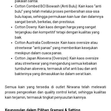
pakaian santai.
Cotton Combed BCI Biowash (Anti Bulu): Kain kaos “anti
bulu” yang telah melalui proses pembersihan sisa-sisa
bulu kapas, sehingga permukaan kain luar dan dalamnya
sangat bersih, berkelas, dan prestisius.
Cotton Downy: Kain kaos dengan harga yang sangat
terjangkau dan kompetitif tetapi dengan kualitas yang
baik.
Cotton Australia Coolbreeze: Kain kaos oversize atau
streetwear “anti panas” yang memberikan kesejukan
meskipun dalam cuaca panas.
Cotton Japan Aloevera (Oversize): Kain kaos oversize
atau streetwear yang mengandung semua kebaikan
tumbuhan aloevera, termasuk sifat anti bau dan anti
bakterinya yang dimasukkan ke dalam serat kain.
Semua kain yang tersedia di outlet Nirwana telah melewati
proses pengecekan dan quality control ketat, sehingga kualitas
kain terjamin, termasuk tingkat penyusutan kainnya.
Keunggulan dalam Pilihan Gramasi & Setting