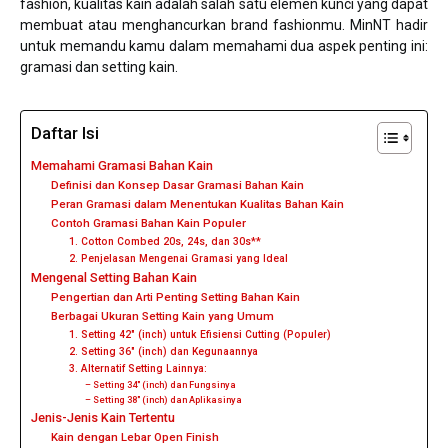
fashion, kualitas kain adalah salah satu elemen kunci yang dapat
membuat atau menghancurkan brand fashionmu. MinNT hadir
untuk memandu kamu dalam memahami dua aspek penting ini:
gramasi dan setting kain.
Daftar Isi
Memahami Gramasi Bahan Kain
Definisi dan Konsep Dasar Gramasi Bahan Kain
Peran Gramasi dalam Menentukan Kualitas Bahan Kain
Contoh Gramasi Bahan Kain Populer
1. Cotton Combed 20s, 24s, dan 30s**
2. Penjelasan Mengenai Gramasi yang Ideal
Mengenal Setting Bahan Kain
Pengertian dan Arti Penting Setting Bahan Kain
Berbagai Ukuran Setting Kain yang Umum
1. Setting 42″ (inch) untuk Efisiensi Cutting (Populer)
2. Setting 36″ (inch) dan Kegunaannya
3. Alternatif Setting Lainnya:
– Setting 34″ (inch) dan Fungsinya
– Setting 38″ (inch) dan Aplikasinya
Jenis-Jenis Kain Tertentu
Kain dengan Lebar Open Finish