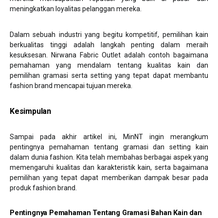
meningkatkan loyalitas pelanggan mereka.
Dalam sebuah industri yang begitu kompetitif, pemilihan kain
berkualitas tinggi adalah langkah penting dalam meraih
kesuksesan. Nirwana Fabric Outlet adalah contoh bagaimana
pemahaman yang mendalam tentang kualitas kain dan
pemilihan gramasi serta setting yang tepat dapat membantu
fashion brand mencapai tujuan mereka.
Kesimpulan
Sampai pada akhir artikel ini, MinNT ingin merangkum
pentingnya pemahaman tentang gramasi dan setting kain
dalam dunia fashion. Kita telah membahas berbagai aspek yang
memengaruhi kualitas dan karakteristik kain, serta bagaimana
pemilihan yang tepat dapat memberikan dampak besar pada
produk fashion brand.
Pentingnya Pemahaman Tentang Gramasi Bahan Kain dan