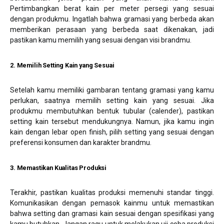
Pertimbangkan berat kain per meter persegi yang sesuai
dengan produkmu. Ingatlah bahwa gramasi yang berbeda akan
memberikan perasaan yang berbeda saat dikenakan, jadi
pastikan kamu memilih yang sesuai dengan visi brandmu.
2. Memilih Setting Kain yang Sesuai
Setelah kamu memiliki gambaran tentang gramasi yang kamu
perlukan, saatnya memilih setting kain yang sesuai. Jika
produkmu membutuhkan bentuk tubular (calender), pastikan
setting kain tersebut mendukungnya. Namun, jika kamu ingin
kain dengan lebar open finish, pilih setting yang sesuai dengan
preferensi konsumen dan karakter brandmu.
3. Memastikan Kualitas Produksi
Terakhir, pastikan kualitas produksi memenuhi standar tinggi.
Komunikasikan dengan pemasok kainmu untuk memastikan
bahwa setting dan gramasi kain sesuai dengan spesifikasi yang