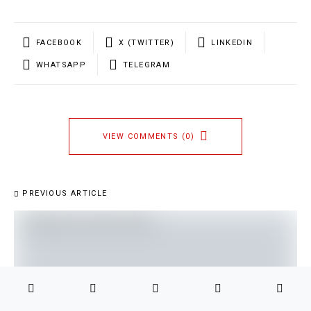
FACEBOOK
X (TWITTER)
LINKEDIN
WHATSAPP
TELEGRAM
VIEW COMMENTS (0)
PREVIOUS ARTICLE
Beranda
Menu
WhatsApp
Alamat