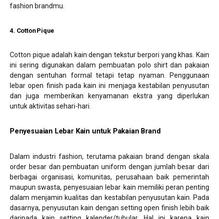
fashion brandmu.
4. Cotton Pique
Cotton pique adalah kain dengan tekstur berpori yang khas. Kain
ini sering digunakan dalam pembuatan polo shirt dan pakaian
dengan sentuhan formal tetapi tetap nyaman. Penggunaan
lebar open finish pada kain ini menjaga kestabilan penyusutan
dan juga memberikan kenyamanan ekstra yang diperlukan
untuk aktivitas sehari-hari.
Penyesuaian Lebar Kain untuk Pakaian Brand
Dalam industri fashion, terutama pakaian brand dengan skala
order besar dan pembuatan uniform dengan jumlah besar dari
berbagai organisasi, komunitas, perusahaan baik pemerintah
maupun swasta, penyesuaian lebar kain memiliki peran penting
dalam menjamin kualitas dan kestabilan penyusutan kain. Pada
dasarnya, penyusutan kain dengan setting open finish lebih baik
daripada kain setting kalender/tubular. Hal ini karena kain