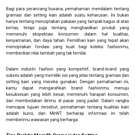
Bagi para perancang busana, pemahaman mendalam tentang
gramasi dan setting kain adalah suatu keharusan. Ini bukan
hanya tentang menciptakan pakaian yang tampak bagus di atas
kertas, tetapi juga tentang menghasilkan produk yang
memenuhi ekspektasi konsumen dalam hal kualitas,
kenyamanan, dan daya tahan. Pemilihan kain yang tepat akan
menciptakan fondasi yang kuat bagi koleksi fashionmu,
memberikan nilai tambah yang tak ternilai.
Dalam industri fashion yang kompetitif, brand-brand yang
sukses adalah yang memiliki visi yang jelas tentang gramasi dan
setting kain yang mereka gunakan. Dengan pemahaman ini,
kamu dapat mengarahkan brand fashionmu menuju
kesuksesan yang lebih besar, memenuhi harapan konsumen,
dan membedakan dirimu di pasar yang padat. Dalam rangka
mencapai tujuan tersebut, pemahaman tentang kualitas kain
adalah kunci, dan MinNT berharap informasi ini telah
memberimu wawasan yang berharga.