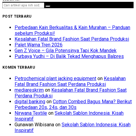
POST TERBARU
Perbedaan Kain Berkualitas & Kain Murahan – Panduan
sebelum Produksi!
Kesalahan Fatal Brand Fashion Saat Perdana Produksi
Palet Warna Tren 2026
Gen Z Voice – Gila Potensinya Tapi Kok Mandek
Purbaya Yudhi – Di Balik Tekad Menghapus Balpres
KOMEN TERBARU
Petrochemical plant jacking equipment
on
Kesalahan
Fatal Brand Fashion Saat Perdana Produksi
mediareskrim
on
Kesalahan Fatal Brand Fashion Saat
Perdana Produksi
digital banking
on
Cotton Combed Bagus Mana? Berikut
Perbedaan 20s, 24s, dan 30s
Nirwana Textile
on
Sekolah Sablon Indonesia: Kisah
Inspiratif
Gunawan Wibisana
on
Sekolah Sablon Indonesia: Kisah
Inspiratif