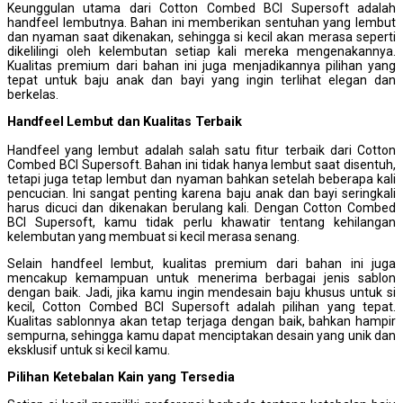
Keunggulan utama dari Cotton Combed BCI Supersoft adalah
handfeel lembutnya. Bahan ini memberikan sentuhan yang lembut
dan nyaman saat dikenakan, sehingga si kecil akan merasa seperti
dikelilingi oleh kelembutan setiap kali mereka mengenakannya.
Kualitas premium dari bahan ini juga menjadikannya pilihan yang
tepat untuk baju anak dan bayi yang ingin terlihat elegan dan
berkelas.
Handfeel
L
embut dan
K
ualitas Terbaik
Handfeel yang lembut adalah salah satu fitur terbaik dari Cotton
Combed BCI Supersoft. Bahan ini tidak hanya lembut saat disentuh,
tetapi juga tetap lembut dan nyaman bahkan setelah beberapa kali
pencucian. Ini sangat penting karena baju anak dan bayi seringkali
harus dicuci dan dikenakan berulang kali. Dengan Cotton Combed
BCI Supersoft, kamu tidak perlu khawatir tentang kehilangan
kelembutan yang membuat si kecil merasa senang.
Selain handfeel lembut, kualitas premium dari bahan ini juga
mencakup kemampuan untuk menerima berbagai jenis sablon
dengan baik. Jadi, jika kamu ingin mendesain baju khusus untuk si
kecil, Cotton Combed BCI Supersoft adalah pilihan yang tepat.
Kualitas sablonnya akan tetap terjaga dengan baik, bahkan hampir
sempurna, sehingga kamu dapat menciptakan desain yang unik dan
eksklusif untuk si kecil kamu.
Pilihan
K
etebalan
K
ain yang
T
ersedia