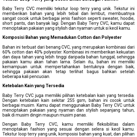
Baby Terry CVC memiliki tekstur loop terry yang unik. Tekstur ini
memberikan bahan yang lebih tebal dan lembut, membuatnya
sangat cocok untuk berbagai jenis fashion seperti sweater, hoodie,
short pants, dan banyak lagi. Dengan Baby Terry CVC, kamu dapat
menciptakan pakaian yang stylish dan nyaman untuk si kecil kamu.
Komposisi
B
ahan yang
M
emadukan
C
otton dan
P
olyester
Bahan ini terbuat dari benang CVC, yang merupakan kombinasi dari
60% cotton dan 40% polyester. Kombinasi ini memberikan kekuatan
dan daya tahan yang lebih tinggi daripada bahan tunggal, sehingga
pakaian kamu akan tahan lama. Selain itu, bahan ini memiliki
kemampuan untuk mempertahankan bentuknya dengan baik,
sehingga pakaian akan tetap terlihat bagus bahkan setelah
beberapa kali pencucian.
Ketebalan
K
ain yang
T
ersedia
Baby Terry CVC juga memiliki pilihan ketebalan kain yang tersedia.
Dengan ketebalan kain sekitar 255 gsm, bahan ini cocok untuk
berbagai musim. Kamu dapat menggunakan Baby Terry CVC untuk
menciptakan pakaian yang nyaman dan stylish sepanjang tahun,
baik di musim dingin maupun musim panas.
Dengan Baby Terry CVC, kamu memiliki fleksibilitas dalam
menciptakan fashion yang sesuai dengan selera si kecil kamu.
Tekstur loop terry yang unik, komposisi bahan yang kuat, dan pilihan