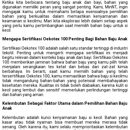
Ketika kita berbicara tentang baju anak dan bayi, bahan yang
digunakan memiliki peran yang sangat penting. Kami, MinNT, ingin
mengajak kamu untuk memahami betapa esensialnya pemilihan
bahan yang berkualitas dalam memastikan kenyamanan dan
keamanan si kecilmu. Mari kita eksplorasi lebih dalam setiap aspek
yang perlu kamu pertimbangkan saat memilih bahan baju untuk si
kecil.
Mengapa
S
ertifikasi Oekotex 100
P
enting Bagi Bahan Baju Anak
Sertifikasi Oekotex 100 adalah salah satu standar tertinggi di industri
tekstil. Penting untuk mengerti mengapa sertifikasi ini menjadi
begitu relevan dalam konteks baju anak dan bayi. Sertifikasi Oekotex
100 memberikan jaminan bahwa bahan baju yang kamu pilih telah
menjalani serangkaian tes ketat dan bebas dari zat-zat kimia
berbahaya. Ini berarti, saat kamu memilih bahan yang telah
tersertifikasi Oekotex 100, kamu memastikan bahwa baju si kecilmu
tidak mengandung bahan-bahan yang potensial membahayakan
kesehatan mereka. Kualitas ini tidak boleh diabaikan, karena kulit si
kecil yang lembut dan sensitif memerlukan perlindungan tertinggi
dari bahan yang aman.
Kelembutan
S
ebagai
F
aktor
U
tama
d
alam
P
emilihan
B
ahan Baju
Anak
Kelembutan adalah kunci kenyamanan baju si kecil. Bahan yang
kasar atau tidak nyaman bisa membuat mereka merasa tidak
senang. Oleh karena itu, kami selalu memprioritaskan kelembutan