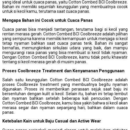
yang ideal untuk cuaca panas, yaitu Cotton Combed BCI Coolbreeze.
Bahan ini memiliki sejumlah keunggulan yang membuatnya cocok
untuk si kecil kamu, terutama saat cuaca panas.
Mengapa
B
ahan ini
C
ocok untuk
C
uaca
P
anas
Cuaca panas bisa menjadi tantangan, terutama bagi si kecil yang
rentan merasa gerah. Cotton Combed BCI Coolbreeze adalah pilihan
yang sempurna karena memiliki kemampuan untuk menjaga si kecil
tetap nyaman bahkan saat cuaca panas terik. Bahan ini sangat
bernafas, memungkinkan sirkulasi udara yang baik, dan mampu
mengurangi rasa panas yang bisa membuat si kecil tidak nyaman.
Dengan Cotton Combed BCI Coolbreeze, kamu tidak perlu khawatir
tentang si kecil merasa gerah di musim panas.
Proses Coolbreeze
T
reatment dan
K
enyamanan
P
enggunaan
Salah satu keunggulan Cotton Combed BCI Coolbreeze adalah
proses Coolbreeze treatment yang membuatnya begitu nyaman
digunakan. Proses ini memberikan perasaan sejuk saat baju ini
bersentuhan dengan kulit si kecil. Selain itu, bahan ini tetap lembut
dan nyaman bahkan setelah beberapa kali pencucian. Dengan
Cotton Combed BCI Coolbreeze, kamu bisa yakin bahwa si kecil akan
merasa segar dan nyaman sepanjang hari, bahkan dalam cuaca
panas.
Ketebalan
K
ain untuk
B
aju
C
asual dan
A
ctive
W
ear