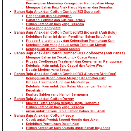
Kemampuan Menyerap Keringat dan Pencegahan Alergi
Mengapa Bahan Baju Anak Harus Nyaman dan Bernafas
Bahan Baju Anak dari Cotton Combed BCI Supersoft
Pengenalan dan Keunggulan
Handfeel Lembut dan Kualitas Terbaik
Pilihan Ketebalan Kain yang Tersedia
Harga yang Kompetitif
Bahan Baju Anak dari Cotton Combed BCI Biowash (Anti Bulu)
Kelebihan Bahan ini dalam Pemilihan Bahan Baju Anak
Proses Bio-technology dan Kebersihan Permukaan Kain
Ketebalan Kain yang Sesuai untuk Tampilan Mewah
Keunggulan dalam Proses Sablon
Bahan Baju Anak dari Cotton Combed BCI Coolbreeze (Anti Panas)
Mengapa Bahan ini Cocok untuk Cuaca Panas
Proses Coolbreeze Treatment dan Kenyamanan Penggunaan
Ketebalan Kain untuk Baju Casual dan Active Wear
Desain Modern yang Sesuai
Bahan Baju Anak dari Cotton Combed BCI Aloevera (Anti Bau)
Keunggulan Bahan dalam Menjaga Kesehatan Kulit
Proses Treatment ALOE dan Manfaatnya
Ketebalan Kain untuk Baju Kelas Atas dengan Sentuhan
Kesehatan
Kualitas Sablon yang Hampir Sempurna
Bahan Baju Anak dari Cotton Downy
Kualitas Tetap Terjaga dengan Harga Ekonomis
Pilihan Ketebalan Kain yang Tersedia
Aman untuk Semua Jenis Sablon Bahan Baju Anak
Bahan Baju Anak dari Cotton Fleece
Cocok untuk Produk Seperti Hoodie dan Jaket
Kelebihan Permukaan Dalam Kain
Pilihan Ketebalan Kain Khusus untuk Bahan Baju Anak