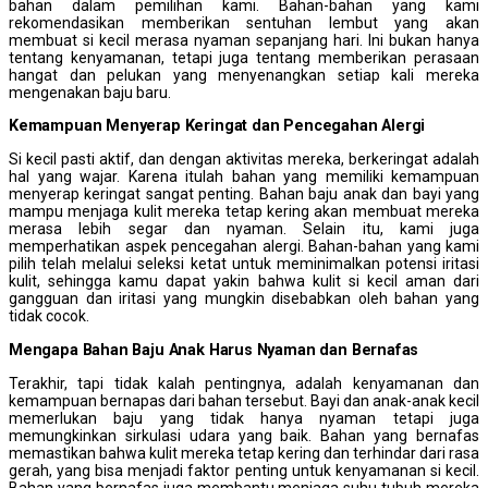
bahan dalam pemilihan kami. Bahan-bahan yang kami
rekomendasikan memberikan sentuhan lembut yang akan
membuat si kecil merasa nyaman sepanjang hari. Ini bukan hanya
tentang kenyamanan, tetapi juga tentang memberikan perasaan
hangat dan pelukan yang menyenangkan setiap kali mereka
mengenakan baju baru.
Kemampuan
M
enyerap
K
eringat dan
P
encegahan
A
lergi
Si kecil pasti aktif, dan dengan aktivitas mereka, berkeringat adalah
hal yang wajar. Karena itulah bahan yang memiliki kemampuan
menyerap keringat sangat penting. Bahan baju anak dan bayi yang
mampu menjaga kulit mereka tetap kering akan membuat mereka
merasa lebih segar dan nyaman. Selain itu, kami juga
memperhatikan aspek pencegahan alergi. Bahan-bahan yang kami
pilih telah melalui seleksi ketat untuk meminimalkan potensi iritasi
kulit, sehingga kamu dapat yakin bahwa kulit si kecil aman dari
gangguan dan iritasi yang mungkin disebabkan oleh bahan yang
tidak cocok.
Mengapa
B
ahan Baju Anak
H
arus
N
yaman dan
B
ernafas
Terakhir, tapi tidak kalah pentingnya, adalah kenyamanan dan
kemampuan bernapas dari bahan tersebut. Bayi dan anak-anak kecil
memerlukan baju yang tidak hanya nyaman tetapi juga
memungkinkan sirkulasi udara yang baik. Bahan yang bernafas
memastikan bahwa kulit mereka tetap kering dan terhindar dari rasa
gerah, yang bisa menjadi faktor penting untuk kenyamanan si kecil.