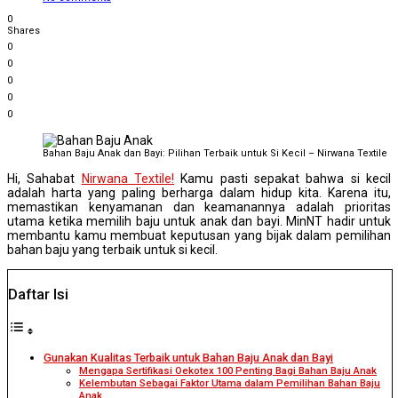
0
Shares
0
0
0
0
0
Bahan Baju Anak dan Bayi: Pilihan Terbaik untuk Si Kecil – Nirwana Textile
Hi, Sahabat
Nirwana Textile!
Kamu pasti sepakat bahwa si kecil
adalah harta yang paling berharga dalam hidup kita. Karena itu,
memastikan kenyamanan dan keamanannya adalah prioritas
utama ketika memilih baju untuk anak dan bayi. MinNT hadir untuk
membantu kamu membuat keputusan yang bijak dalam pemilihan
bahan baju yang terbaik untuk si kecil.
Daftar Isi
Gunakan Kualitas Terbaik untuk Bahan Baju Anak dan Bayi
Mengapa Sertifikasi Oekotex 100 Penting Bagi Bahan Baju Anak
Kelembutan Sebagai Faktor Utama dalam Pemilihan Bahan Baju
Anak