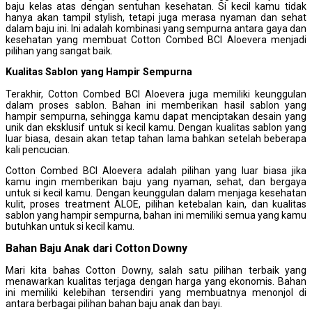
baju kelas atas dengan sentuhan kesehatan. Si kecil kamu tidak
hanya akan tampil stylish, tetapi juga merasa nyaman dan sehat
dalam baju ini. Ini adalah kombinasi yang sempurna antara gaya dan
kesehatan yang membuat Cotton Combed BCI Aloevera menjadi
pilihan yang sangat baik.
Kualitas
S
ablon yang
H
ampir
S
empurna
Terakhir, Cotton Combed BCI Aloevera juga memiliki keunggulan
dalam proses sablon. Bahan ini memberikan hasil sablon yang
hampir sempurna, sehingga kamu dapat menciptakan desain yang
unik dan eksklusif untuk si kecil kamu. Dengan kualitas sablon yang
luar biasa, desain akan tetap tahan lama bahkan setelah beberapa
kali pencucian.
Cotton Combed BCI Aloevera adalah pilihan yang luar biasa jika
kamu ingin memberikan baju yang nyaman, sehat, dan bergaya
untuk si kecil kamu. Dengan keunggulan dalam menjaga kesehatan
kulit, proses treatment ALOE, pilihan ketebalan kain, dan kualitas
sablon yang hampir sempurna, bahan ini memiliki semua yang kamu
butuhkan untuk si kecil kamu.
Bahan Baju Anak dari Cotton Downy
Mari kita bahas Cotton Downy, salah satu pilihan terbaik yang
menawarkan kualitas terjaga dengan harga yang ekonomis. Bahan
ini memiliki kelebihan tersendiri yang membuatnya menonjol di
antara berbagai pilihan bahan baju anak dan bayi.