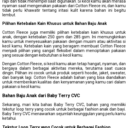
rapi dan tidak menempel saat digunakan. Si kecil kamu akan merasa
nyaman saat mengenakan pakaian dari Cotton Fleece ini, dan kamu
tidak perlu khawatir tentang iritasi kulit karena bahan ini begitu
lembut.
Pilihan
K
etebalan
K
ain
K
husus untuk Bahan Baju
A
nak
Cotton Fleece juga memiliki pilihan ketebalan kain khusus untuk
anak, dengan ketebalan 250 gsm dan 285 gsm. Ini memungkinkan
kamu untuk menyesuaikan pakaian dengan musim atau aktivitas si
kecil kamu. Ketebalan kain yang beragam membuat Cotton Fleece
menjadi pilihan yang sangat fleksibel dalam menciptakan pakaian
yang sesuai dengan kebutuhan si kecil kamu.
Dengan Cotton Fleece, si kecil kamu akan tetap hangat, nyaman, dan
bergaya dalam berbagai aktivitas mereka, terutama saat cuaca
dingin. Pilihan ini cocok untuk produk seperti hoodie, jaket, sweater,
dan banyak lagi. Cotton Fleece adalah bahan yang bisa diandalkan
untuk memberikan kualitas dan kenyamanan yang kamu cari dalam
pakaian si kecil kamu.
Bahan Baju Anak dari Baby Terry CVC
Sekarang, mari kita bahas Baby Terry CVC, bahan yang memiliki
tekstur loop terry yang cocok untuk berbagai fashion anak dan bayi.
Baby Terry CVC menawarkan sejumlah keunggulan yang perlu kamu
ketahui.
Tekstur
L
oop
T
erry yang
C
ocok untuk
B
erbagai
F
ashion