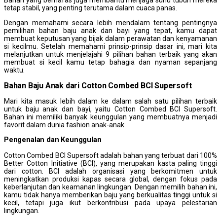
Bahan yang bernafas juga membantu menjaga suhu tubuh mereka
tetap stabil, yang penting terutama dalam cuaca panas.
Dengan memahami secara lebih mendalam tentang pentingnya
pemilihan bahan baju anak dan bayi yang tepat, kamu dapat
membuat keputusan yang bijak dalam perawatan dan kenyamanan
si kecilmu. Setelah memahami prinsip-prinsip dasar ini, mari kita
melanjutkan untuk menjelajahi 9 pilihan bahan terbaik yang akan
membuat si kecil kamu tetap bahagia dan nyaman sepanjang
waktu.
Bahan Baju Anak dari Cotton Combed BCI Supersoft
Mari kita masuk lebih dalam ke dalam salah satu pilihan terbaik
untuk baju anak dan bayi, yaitu Cotton Combed BCI Supersoft.
Bahan ini memiliki banyak keunggulan yang membuatnya menjadi
favorit dalam dunia fashion anak-anak.
Pengenalan dan
K
eunggulan
Cotton Combed BCI Supersoft adalah bahan yang terbuat dari 100%
Better Cotton Initiative (BCI), yang merupakan kasta paling tinggi
dari cotton. BCI adalah organisasi yang berkomitmen untuk
meningkatkan produksi kapas secara global, dengan fokus pada
keberlanjutan dan keamanan lingkungan. Dengan memilih bahan ini,
kamu tidak hanya memberikan baju yang berkualitas tinggi untuk si
kecil, tetapi juga ikut berkontribusi pada upaya pelestarian
lingkungan.