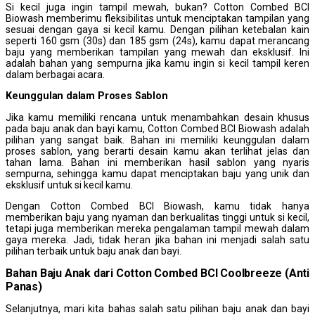
Si kecil juga ingin tampil mewah, bukan? Cotton Combed BCI
Biowash memberimu fleksibilitas untuk menciptakan tampilan yang
sesuai dengan gaya si kecil kamu. Dengan pilihan ketebalan kain
seperti 160 gsm (30s) dan 185 gsm (24s), kamu dapat merancang
baju yang memberikan tampilan yang mewah dan eksklusif. Ini
adalah bahan yang sempurna jika kamu ingin si kecil tampil keren
dalam berbagai acara.
Keunggulan dalam
P
roses
S
ablon
Jika kamu memiliki rencana untuk menambahkan desain khusus
pada baju anak dan bayi kamu, Cotton Combed BCI Biowash adalah
pilihan yang sangat baik. Bahan ini memiliki keunggulan dalam
proses sablon, yang berarti desain kamu akan terlihat jelas dan
tahan lama. Bahan ini memberikan hasil sablon yang nyaris
sempurna, sehingga kamu dapat menciptakan baju yang unik dan
eksklusif untuk si kecil kamu.
Dengan Cotton Combed BCI Biowash, kamu tidak hanya
memberikan baju yang nyaman dan berkualitas tinggi untuk si kecil,
tetapi juga memberikan mereka pengalaman tampil mewah dalam
gaya mereka. Jadi, tidak heran jika bahan ini menjadi salah satu
pilihan terbaik untuk baju anak dan bayi.
Bahan Baju Anak dari Cotton Combed BCI Coolbreeze (Anti
Panas)
Selanjutnya, mari kita bahas salah satu pilihan baju anak dan bayi