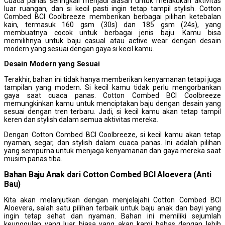
Cuaca panas seringkali menjadi alasan untuk melakukan aktivitas
luar ruangan, dan si kecil pasti ingin tetap tampil stylish. Cotton
Combed BCI Coolbreeze memberikan berbagai pilihan ketebalan
kain, termasuk 160 gsm (30s) dan 185 gsm (24s), yang
membuatnya cocok untuk berbagai jenis baju. Kamu bisa
memilihnya untuk baju casual atau active wear dengan desain
modern yang sesuai dengan gaya si kecil kamu.
Desain
M
odern yang
Se
suai
Terakhir, bahan ini tidak hanya memberikan kenyamanan tetapi juga
tampilan yang modern. Si kecil kamu tidak perlu mengorbankan
gaya saat cuaca panas. Cotton Combed BCI Coolbreeze
memungkinkan kamu untuk menciptakan baju dengan desain yang
sesuai dengan tren terbaru. Jadi, si kecil kamu akan tetap tampil
keren dan stylish dalam semua aktivitas mereka.
Dengan Cotton Combed BCI Coolbreeze, si kecil kamu akan tetap
nyaman, segar, dan stylish dalam cuaca panas. Ini adalah pilihan
yang sempurna untuk menjaga kenyamanan dan gaya mereka saat
musim panas tiba.
Bahan Baju Anak dari Cotton Combed BCI Aloevera (Anti
Bau)
Kita akan melanjutkan dengan menjelajahi Cotton Combed BCI
Aloevera, salah satu pilihan terbaik untuk baju anak dan bayi yang
ingin tetap sehat dan nyaman. Bahan ini memiliki sejumlah
keunggulan yang luar biasa yang akan kami bahas dengan lebih