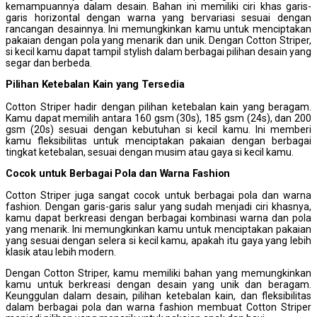
kemampuannya dalam desain. Bahan ini memiliki ciri khas garis-
garis horizontal dengan warna yang bervariasi sesuai dengan
rancangan desainnya. Ini memungkinkan kamu untuk menciptakan
pakaian dengan pola yang menarik dan unik. Dengan Cotton Striper,
si kecil kamu dapat tampil stylish dalam berbagai pilihan desain yang
segar dan berbeda.
Pilihan
K
etebalan
K
ain yang
T
ersedi
a
Cotton Striper hadir dengan pilihan ketebalan kain yang beragam.
Kamu dapat memilih antara 160 gsm (30s), 185 gsm (24s), dan 200
gsm (20s) sesuai dengan kebutuhan si kecil kamu. Ini memberi
kamu fleksibilitas untuk menciptakan pakaian dengan berbagai
tingkat ketebalan, sesuai dengan musim atau gaya si kecil kamu.
Cocok untuk
B
erbagai
P
ola dan
W
arna
F
ashion
Cotton Striper juga sangat cocok untuk berbagai pola dan warna
fashion. Dengan garis-garis salur yang sudah menjadi ciri khasnya,
kamu dapat berkreasi dengan berbagai kombinasi warna dan pola
yang menarik. Ini memungkinkan kamu untuk menciptakan pakaian
yang sesuai dengan selera si kecil kamu, apakah itu gaya yang lebih
klasik atau lebih modern.
Dengan Cotton Striper, kamu memiliki bahan yang memungkinkan
kamu untuk berkreasi dengan desain yang unik dan beragam.
Keunggulan dalam desain, pilihan ketebalan kain, dan fleksibilitas
dalam berbagai pola dan warna fashion membuat Cotton Striper