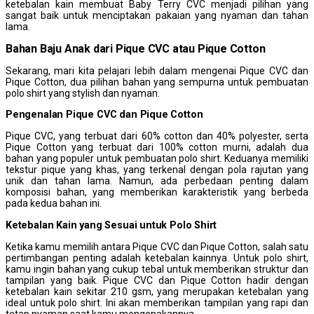
ketebalan kain membuat Baby Terry CVC menjadi pilihan yang
sangat baik untuk menciptakan pakaian yang nyaman dan tahan
lama.
Bahan Baju Anak dari Pique CVC atau Pique Cotton
Sekarang, mari kita pelajari lebih dalam mengenai Pique CVC dan
Pique Cotton, dua pilihan bahan yang sempurna untuk pembuatan
polo shirt yang stylish dan nyaman.
Pengenalan Pique CVC dan Pique Cotton
Pique CVC, yang terbuat dari 60% cotton dan 40% polyester, serta
Pique Cotton yang terbuat dari 100% cotton murni, adalah dua
bahan yang populer untuk pembuatan polo shirt. Keduanya memiliki
tekstur pique yang khas, yang terkenal dengan pola rajutan yang
unik dan tahan lama. Namun, ada perbedaan penting dalam
komposisi bahan, yang memberikan karakteristik yang berbeda
pada kedua bahan ini.
Ketebalan
K
ain yang
S
esuai untuk
P
olo
S
hirt
Ketika kamu memilih antara Pique CVC dan Pique Cotton, salah satu
pertimbangan penting adalah ketebalan kainnya. Untuk polo shirt,
kamu ingin bahan yang cukup tebal untuk memberikan struktur dan
tampilan yang baik. Pique CVC dan Pique Cotton hadir dengan
ketebalan kain sekitar 210 gsm, yang merupakan ketebalan yang
ideal untuk polo shirt. Ini akan memberikan tampilan yang rapi dan