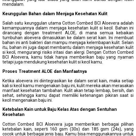
mendalam.
Keunggulan
B
ahan dalam
M
enjaga
K
esehatan
K
ulit
Salah satu keunggulan utama Cotton Combed BCI Aloevera adalah
kemampuannya dalam menjaga kesehatan kulit si kecil. Bahan ini
dirancang dengan treatment ALOE, di mana semua kebaikan
tumbuhan aloevera dimasukkan ke dalam serat kain. Ini membuat
bahan ini anti bakteri dan mampu menjaga kelembapan kulit. Selain
itu, bahan ini juga dapat membantu dalam menjaga kesehatan kulit
si kecil, mengurangi risiko iritasi dan alergi. Dengan Cotton Combed
BCI Aloevera, kamu tidak hanya memberikan baju yang nyaman
tetapi juga mendukung kesehatan kulit si kecil kamu.
Proses
T
reatment ALOE dan
M
anfaatnya
Ketika aloevera ini diintegrasikan ke dalam serat kain, maka setiap
kali si kecil kamu mengenakan baju ini, kulit mereka akan merasakan
manfaat kesehatan tambahan. Kulit akan tetap lembap, bersih, dan
sehat, sehingga kamu dapat memiliki ketenangan pikiran saat si
kecil mengenakan baju ini.
Ketebalan
K
ain untuk
B
aju
K
elas
A
tas dengan
S
entuhan
K
esehatan
Cotton Combed BCI Aloevera juga memberikan berbagai pilihan
ketebalan kain, seperti 160 gsm (30s) dan 185 gsm (24s), yang
cocok untuk berbagai jenis baju. Kamu bisa menggunakannya untuk