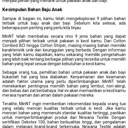
menjadi pilihan yang menarik untuk pakaian anak dan bayi.
Kesimpulan Bahan Baju Anak
Sampai di bagian ini, kamu telah mengeksplorasi 9 pilihan bahan
terbaik untuk baju anak dan bayi. Sebelum kita selesai, ada
beberapa poin penting yang perlu kita tinjau.
MinNT telah membahas secara rinci 9 jenis bahan yang dapat
menjadi pilihan terbaik untuk pakaian si kecil kamu. Dari Cotton
Combed BCI hingga Cotton Striper, masing-masing bahan memiliki
karakteristik unik dan keunggulan yang berbeda. Dengan informasi
yang telah kamu dapatkan, kamu sekarang memiliki pengetahuan
yang lebih baik tentang berbagai pilihan yang tersedia untuk memilih
bahan yang tepat sesuai dengan kebutuhan si kecil kamu.
Sebagai orang tua, pemilihan bahan untuk pakaian anak dan bayi
bukanlah hal yang bisa diabaikan. Kenyamanan dan keamanan
adalah faktor utama yang perlu dipertimbangkan. MinNT telah
menekankan pentingnya memilih bahan yang lembut, non-alergi,
dan bebas dari zat berbahaya. Hal ini akan memastikan si kecil kamu
merasa nyaman dan aman dalam pakaian mereka.
Terakhir, MinNT ingin memberikan rekomendasi kepada orang tua
yang selalu mencari kualitas terbaik untuk si kecil. Jika kamu
mencari bahan yang memenuhi standar kualitas tertinggi, pastikan
untuk mempertimbangkan produk dari Nirwana Textile. Dengan
sertifikasi Oekotex 100, bahan berkualitas tinggi, dan pengalaman
dalam melayani brand-brand terkemuka, Nirwana Textile adalah