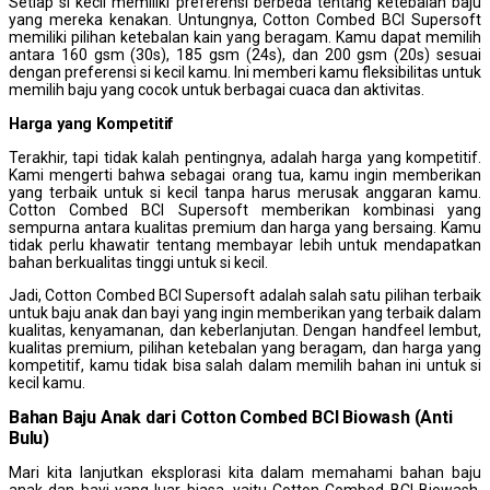
Setiap si kecil memiliki preferensi berbeda tentang ketebalan baju
yang mereka kenakan. Untungnya, Cotton Combed BCI Supersoft
memiliki pilihan ketebalan kain yang beragam. Kamu dapat memilih
antara 160 gsm (30s), 185 gsm (24s), dan 200 gsm (20s) sesuai
dengan preferensi si kecil kamu. Ini memberi kamu fleksibilitas untuk
memilih baju yang cocok untuk berbagai cuaca dan aktivitas.
Harga yang
K
ompetitif
Terakhir, tapi tidak kalah pentingnya, adalah harga yang kompetitif.
Kami mengerti bahwa sebagai orang tua, kamu ingin memberikan
yang terbaik untuk si kecil tanpa harus merusak anggaran kamu.
Cotton Combed BCI Supersoft memberikan kombinasi yang
sempurna antara kualitas premium dan harga yang bersaing. Kamu
tidak perlu khawatir tentang membayar lebih untuk mendapatkan
bahan berkualitas tinggi untuk si kecil.
Jadi, Cotton Combed BCI Supersoft adalah salah satu pilihan terbaik
untuk baju anak dan bayi yang ingin memberikan yang terbaik dalam
kualitas, kenyamanan, dan keberlanjutan. Dengan handfeel lembut,
kualitas premium, pilihan ketebalan yang beragam, dan harga yang
kompetitif, kamu tidak bisa salah dalam memilih bahan ini untuk si
kecil kamu.
Bahan Baju Anak dari Cotton Combed BCI Biowash (Anti
Bulu)
Mari kita lanjutkan eksplorasi kita dalam memahami bahan baju