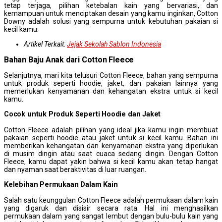
tetap terjaga, pilihan ketebalan kain yang bervariasi, dan
kemampuan untuk menciptakan desain yang kamu inginkan, Cotton
Downy adalah solusi yang sempurna untuk kebutuhan pakaian si
kecil kamu.
Artikel Terkait:
Jejak Sekolah Sablon Indonesia
Bahan Baju Anak dari Cotton Fleece
Selanjutnya, mari kita telusuri Cotton Fleece, bahan yang sempurna
untuk produk seperti hoodie, jaket, dan pakaian lainnya yang
memerlukan kenyamanan dan kehangatan ekstra untuk si kecil
kamu.
Cocok untuk
P
roduk
S
eperti
H
oodie dan
J
aket
Cotton Fleece adalah pilihan yang ideal jika kamu ingin membuat
pakaian seperti hoodie atau jaket untuk si kecil kamu. Bahan ini
memberikan kehangatan dan kenyamanan ekstra yang diperlukan
di musim dingin atau saat cuaca sedang dingin. Dengan Cotton
Fleece, kamu dapat yakin bahwa si kecil kamu akan tetap hangat
dan nyaman saat beraktivitas di luar ruangan.
Kelebihan
P
ermukaan
D
alam
K
ain
Salah satu keunggulan Cotton Fleece adalah permukaan dalam kain
yang digaruk dan disisir secara rata. Hal ini menghasilkan
permukaan dalam yang sangat lembut dengan bulu-bulu kain yang