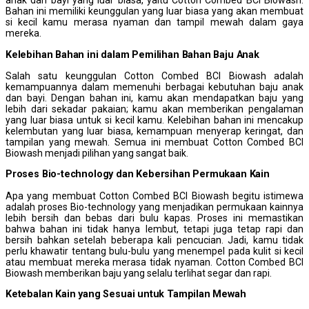
anak dan bayi yang luar biasa, yaitu Cotton Combed BCI Biowash.
Bahan ini memiliki keunggulan yang luar biasa yang akan membuat
si kecil kamu merasa nyaman dan tampil mewah dalam gaya
mereka.
Kelebihan
B
ahan ini
d
alam
P
emilihan Bahan Baju Anak
Salah satu keunggulan Cotton Combed BCI Biowash adalah
kemampuannya dalam memenuhi berbagai kebutuhan baju anak
dan bayi. Dengan bahan ini, kamu akan mendapatkan baju yang
lebih dari sekadar pakaian; kamu akan memberikan pengalaman
yang luar biasa untuk si kecil kamu. Kelebihan bahan ini mencakup
kelembutan yang luar biasa, kemampuan menyerap keringat, dan
tampilan yang mewah. Semua ini membuat Cotton Combed BCI
Biowash menjadi pilihan yang sangat baik.
Proses Bio-technology dan
K
ebersihan
P
ermukaan
K
ain
Apa yang membuat Cotton Combed BCI Biowash begitu istimewa
adalah proses Bio-technology yang menjadikan permukaan kainnya
lebih bersih dan bebas dari bulu kapas. Proses ini memastikan
bahwa bahan ini tidak hanya lembut, tetapi juga tetap rapi dan
bersih bahkan setelah beberapa kali pencucian. Jadi, kamu tidak
perlu khawatir tentang bulu-bulu yang menempel pada kulit si kecil
atau membuat mereka merasa tidak nyaman. Cotton Combed BCI
Biowash memberikan baju yang selalu terlihat segar dan rapi.
Ketebalan
K
ain yang
S
esuai untuk
T
ampilan
M
ewah