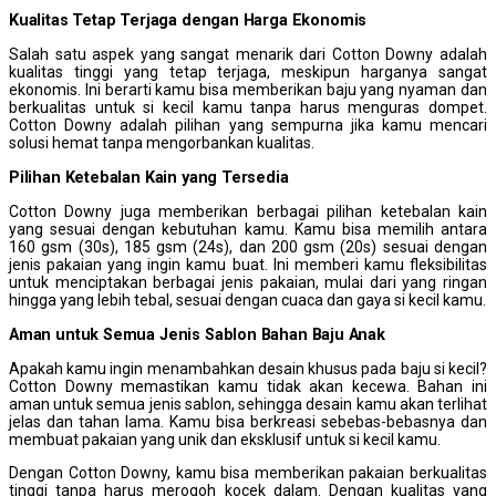
Kualitas
T
etap
T
erjaga dengan
H
arga
E
konomis
Salah satu aspek yang sangat menarik dari Cotton Downy adalah
kualitas tinggi yang tetap terjaga, meskipun harganya sangat
ekonomis. Ini berarti kamu bisa memberikan baju yang nyaman dan
berkualitas untuk si kecil kamu tanpa harus menguras dompet.
Cotton Downy adalah pilihan yang sempurna jika kamu mencari
solusi hemat tanpa mengorbankan kualitas.
Pilihan
K
etebalan
K
ain yang
T
ersedia
Cotton Downy juga memberikan berbagai pilihan ketebalan kain
yang sesuai dengan kebutuhan kamu. Kamu bisa memilih antara
160 gsm (30s), 185 gsm (24s), dan 200 gsm (20s) sesuai dengan
jenis pakaian yang ingin kamu buat. Ini memberi kamu fleksibilitas
untuk menciptakan berbagai jenis pakaian, mulai dari yang ringan
hingga yang lebih tebal, sesuai dengan cuaca dan gaya si kecil kamu.
Aman untuk
S
emua
J
enis
S
ablon Bahan Baju Anak
Apakah kamu ingin menambahkan desain khusus pada baju si kecil?
Cotton Downy memastikan kamu tidak akan kecewa. Bahan ini
aman untuk semua jenis sablon, sehingga desain kamu akan terlihat
jelas dan tahan lama. Kamu bisa berkreasi sebebas-bebasnya dan
membuat pakaian yang unik dan eksklusif untuk si kecil kamu.
Dengan Cotton Downy, kamu bisa memberikan pakaian berkualitas
tinggi tanpa harus merogoh kocek dalam. Dengan kualitas yang