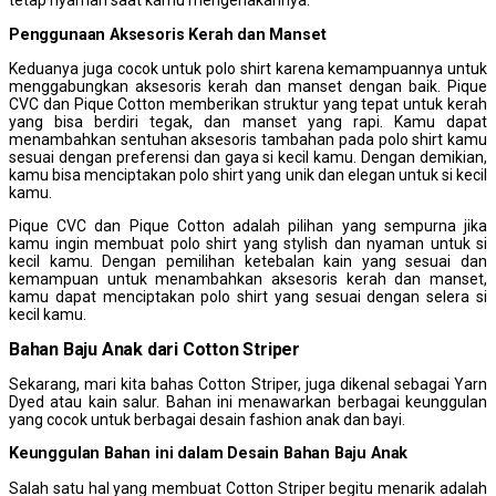
tetap nyaman saat kamu mengenakannya.
Penggunaan
A
ksesoris
K
erah dan
M
anset
Keduanya juga cocok untuk polo shirt karena kemampuannya untuk
menggabungkan aksesoris kerah dan manset dengan baik. Pique
CVC dan Pique Cotton memberikan struktur yang tepat untuk kerah
yang bisa berdiri tegak, dan manset yang rapi. Kamu dapat
menambahkan sentuhan aksesoris tambahan pada polo shirt kamu
sesuai dengan preferensi dan gaya si kecil kamu. Dengan demikian,
kamu bisa menciptakan polo shirt yang unik dan elegan untuk si kecil
kamu.
Pique CVC dan Pique Cotton adalah pilihan yang sempurna jika
kamu ingin membuat polo shirt yang stylish dan nyaman untuk si
kecil kamu. Dengan pemilihan ketebalan kain yang sesuai dan
kemampuan untuk menambahkan aksesoris kerah dan manset,
kamu dapat menciptakan polo shirt yang sesuai dengan selera si
kecil kamu.
Bahan Baju Anak dari Cotton Striper
Sekarang, mari kita bahas Cotton Striper, juga dikenal sebagai Yarn
Dyed atau kain salur. Bahan ini menawarkan berbagai keunggulan
yang cocok untuk berbagai desain fashion anak dan bayi.
Keunggulan
B
ahan ini dalam
D
esain Bahan Baju Anak
Salah satu hal yang membuat Cotton Striper begitu menarik adalah