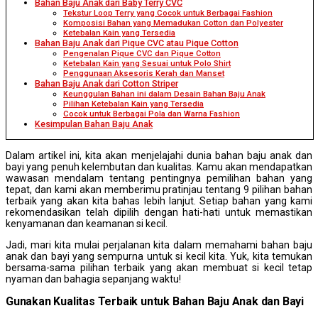
Bahan Baju Anak dari Baby Terry CVC
Tekstur Loop Terry yang Cocok untuk Berbagai Fashion
Komposisi Bahan yang Memadukan Cotton dan Polyester
Ketebalan Kain yang Tersedia
Bahan Baju Anak dari Pique CVC atau Pique Cotton
Pengenalan Pique CVC dan Pique Cotton
Ketebalan Kain yang Sesuai untuk Polo Shirt
Penggunaan Aksesoris Kerah dan Manset
Bahan Baju Anak dari Cotton Striper
Keunggulan Bahan ini dalam Desain Bahan Baju Anak
Pilihan Ketebalan Kain yang Tersedia
Cocok untuk Berbagai Pola dan Warna Fashion
Kesimpulan Bahan Baju Anak
Dalam artikel ini, kita akan menjelajahi dunia bahan baju anak dan
bayi yang penuh kelembutan dan kualitas. Kamu akan mendapatkan
wawasan mendalam tentang pentingnya pemilihan bahan yang
tepat, dan kami akan memberimu pratinjau tentang 9 pilihan bahan
terbaik yang akan kita bahas lebih lanjut. Setiap bahan yang kami
rekomendasikan telah dipilih dengan hati-hati untuk memastikan
kenyamanan dan keamanan si kecil.
Jadi, mari kita mulai perjalanan kita dalam memahami bahan baju
anak dan bayi yang sempurna untuk si kecil kita. Yuk, kita temukan
bersama-sama pilihan terbaik yang akan membuat si kecil tetap
nyaman dan bahagia sepanjang waktu!
Gunakan Kualitas Terbaik untuk Bahan Baju Anak dan Bayi