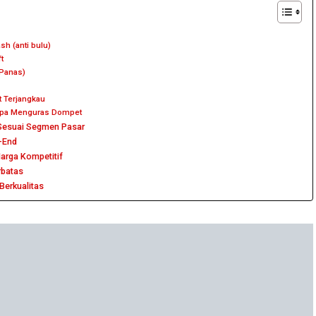
h (anti bulu)
t
 Panas)
t Terjangkau
Tanpa Menguras Dompet
 Sesuai Segmen Pasar
-End
arga Kompetitif
rbatas
Berkualitas