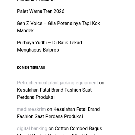
Palet Warna Tren 2026
Gen Z Voice – Gila Potensinya Tapi Kok
Mandek
Purbaya Yudhi – Di Balik Tekad
Menghapus Balpres
KOMEN TERBARU
Petrochemical plant jacking equipment
on
Kesalahan Fatal Brand Fashion Saat
Perdana Produksi
mediareskrim
on
Kesalahan Fatal Brand
Fashion Saat Perdana Produksi
digital banking
on
Cotton Combed Bagus