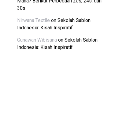
Mana? Berikut Perbedaan 20s, 24s, dan
30s
Nirwana Textile
on
Sekolah Sablon
Indonesia: Kisah Inspiratif
Gunawan Wibisana
on
Sekolah Sablon
Indonesia: Kisah Inspiratif