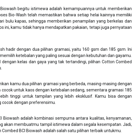
Biowash begitu istimewa adalah kemampuannya untuk memberikan
oses Bio-Wash telah memastikan bahwa setiap helai kainnya memiliki
ri bulu kapas, sehingga memberikan penampilan yang berkelas dan
s ini, kamu tidak hanya mendapatkan pakaian, tetapi juga pernyataan
sh hadir dengan dua pilihan gramasi, yaitu 160 gsm dan 185 gsm. Ini
 memilih ketebalan yang paling sesuai dengan kebutuhan dan gayamu.
ol dengan kelas dan gaya yang tak tertandingi, pilihan Cotton Combed
s.
kan kamu dua pilihan gramasi yang berbeda, masing-masing dengan
m cocok untuk kaos dengan ketebalan sedang, sementara gramasi 185
ih tinggi untuk tampilan yang lebih eksklusif. Kamu bisa dengan
ng cocok dengan preferensimu.
I Biowash adalah kombinasi sempurna antara kualitas, kenyamanan,
yang akan membuatmu tampil istimewa dalam segala kesempatan. Jadi,
Combed BCI Biowash adalah salah satu pilihan terbaik untukmu.