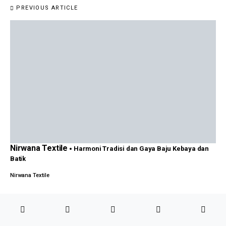
PREVIOUS ARTICLE
Nirwana Textile
Harmoni Tradisi dan Gaya Baju Kebaya dan
Batik
Nirwana Textile
Beranda
Menu
WhatsApp
Alamat
NEXT ARTICLE