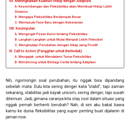
VII. Meningkatkan Kualitas Hidup dengan Adaptasi
A. Keseimbangan dan Fleksibilitas akan Membuat Hidup Lebih
Dinamis
B. Mengapa Fleksibilitas Berdampak Besar
C. Memasuki Fase Baru dengan Keberanian
VIII. Kesimpulan
A. Mengingat Pesan Kunci tentang Fleksibilitas
B. Langkah-Langkah untuk Mulai Menjadi Lebih Fleksibel
C. Menghadapi Perubahan dengan Sikap yang Positif
IX. Call to Action (Panggilan untuk Bertindak)
A. Mengajak untuk Mendalami Tema Fleksibilitas
B. Mendorong untuk Berbagi Cerita tentang Adaptasi
Nih, ngomongin soal perubahan, itu nggak bisa dipandang
sebelah mata. Dulu kita sering denger kata “stabil”, tapi zaman
sekarang, stabilitas jadi kayak unicorn, sering denger, tapi susah
ditemuin. Jadi, gimana caranya kita stay cool dalam situasi yang
nggak pernah berhenti berubah? Nah, di sini aku bakal bawa
kamu ke dunia fleksibilitas yang super penting buat dijalanin di
jaman now.