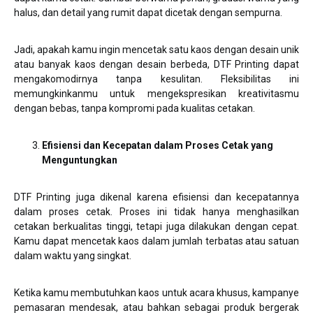
halus, dan detail yang rumit dapat dicetak dengan sempurna.
Jadi, apakah kamu ingin mencetak satu kaos dengan desain unik
atau banyak kaos dengan desain berbeda, DTF Printing dapat
mengakomodirnya tanpa kesulitan. Fleksibilitas ini
memungkinkanmu untuk mengekspresikan kreativitasmu
dengan bebas, tanpa kompromi pada kualitas cetakan.
Efisiensi dan Kecepatan dalam Proses Cetak yang
Menguntungkan
DTF Printing juga dikenal karena efisiensi dan kecepatannya
dalam proses cetak. Proses ini tidak hanya menghasilkan
cetakan berkualitas tinggi, tetapi juga dilakukan dengan cepat.
Kamu dapat mencetak kaos dalam jumlah terbatas atau satuan
dalam waktu yang singkat.
Ketika kamu membutuhkan kaos untuk acara khusus, kampanye
pemasaran mendesak, atau bahkan sebagai produk bergerak