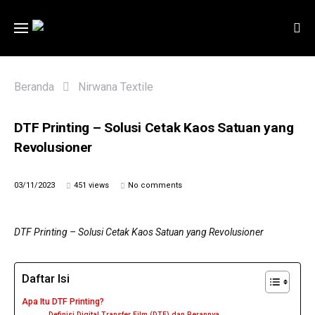
Beranda
Nirwana Textile
DTF Printing – Solusi Cetak Kaos Satuan yang
Revolusioner
03/11/2023
451 views
No comments
DTF Printing – Solusi Cetak Kaos Satuan yang Revolusioner
Daftar Isi
Apa Itu DTF Printing?
Definisi Digital Transfer Film (DTF) dan Perannya