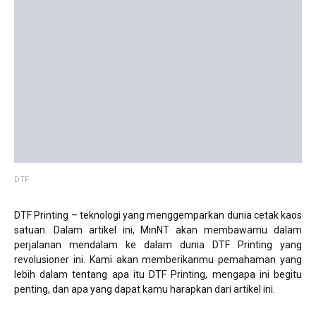
DTF
DTF Printing – teknologi yang menggemparkan dunia cetak kaos
satuan. Dalam artikel ini, MinNT akan membawamu dalam
perjalanan mendalam ke dalam dunia DTF Printing yang
revolusioner ini. Kami akan memberikanmu pemahaman yang
lebih dalam tentang apa itu DTF Printing, mengapa ini begitu
penting, dan apa yang dapat kamu harapkan dari artikel ini.