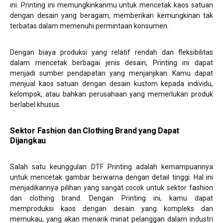
ini. Printing ini memungkinkanmu untuk mencetak kaos satuan
dengan desain yang beragam, memberikan kemungkinan tak
terbatas dalam memenuhi permintaan konsumen.
Dengan biaya produksi yang relatif rendah dan fleksibilitas
dalam mencetak berbagai jenis desain, Printing ini dapat
menjadi sumber pendapatan yang menjanjikan. Kamu dapat
menjual kaos satuan dengan desain kustom kepada individu,
kelompok, atau bahkan perusahaan yang memerlukan produk
berlabel khusus.
Sektor Fashion dan Clothing Brand yang Dapat
Dijangkau
Salah satu keunggulan DTF Printing adalah kemampuannya
untuk mencetak gambar berwarna dengan detail tinggi. Hal ini
menjadikannya pilihan yang sangat cocok untuk sektor fashion
dan clothing brand. Dengan Printing ini, kamu dapat
memproduksi kaos dengan desain yang kompleks dan
memukau, yang akan menarik minat pelanggan dalam industri