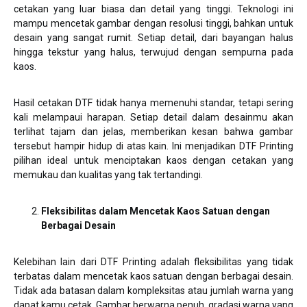
cetakan yang luar biasa dan detail yang tinggi. Teknologi ini
mampu mencetak gambar dengan resolusi tinggi, bahkan untuk
desain yang sangat rumit. Setiap detail, dari bayangan halus
hingga tekstur yang halus, terwujud dengan sempurna pada
kaos.
Hasil cetakan DTF tidak hanya memenuhi standar, tetapi sering
kali melampaui harapan. Setiap detail dalam desainmu akan
terlihat tajam dan jelas, memberikan kesan bahwa gambar
tersebut hampir hidup di atas kain. Ini menjadikan DTF Printing
pilihan ideal untuk menciptakan kaos dengan cetakan yang
memukau dan kualitas yang tak tertandingi.
Fleksibilitas dalam Mencetak Kaos Satuan dengan
Berbagai Desain
Kelebihan lain dari DTF Printing adalah fleksibilitas yang tidak
terbatas dalam mencetak kaos satuan dengan berbagai desain.
Tidak ada batasan dalam kompleksitas atau jumlah warna yang
dapat kamu cetak. Gambar berwarna penuh, gradasi warna yang