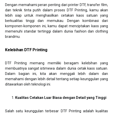
Dengan memahami peran penting dari printer DTF, transfer film,
dan teknik tinta putih dalam proses DTF Printing, kamu akan
lebih siap untuk menghasilkan cetakan kaos satuan yang
berkualitas tinggi dan memukau. Dengan kombinasi dari
komponen-komponen ini, kamu dapat menciptakan kaos yang
memenuhi standar tertinggi dalam dunia fashion dan clothing
brandmu.
Kelebihan DTF Printing
DTF Printing memang memiliki beragam kelebihan yang
membuatnya sangat istimewa dalam dunia cetak kaos satuan.
Dalam bagian ini, kita akan menggali lebih dalam dan
memahami dengan lebih detail tentang setiap keunggulan yang
ditawarkan oleh teknologi ini.
Kualitas Cetakan Luar Biasa dengan Detail yang Tinggi
Salah satu keunggulan terbesar DTF Printing adalah kualitas