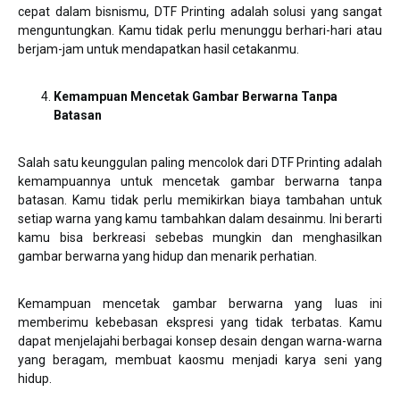
cepat dalam bisnismu, DTF Printing adalah solusi yang sangat
menguntungkan. Kamu tidak perlu menunggu berhari-hari atau
berjam-jam untuk mendapatkan hasil cetakanmu.
Kemampuan Mencetak Gambar Berwarna Tanpa
Batasan
Salah satu keunggulan paling mencolok dari DTF Printing adalah
kemampuannya untuk mencetak gambar berwarna tanpa
batasan. Kamu tidak perlu memikirkan biaya tambahan untuk
setiap warna yang kamu tambahkan dalam desainmu. Ini berarti
kamu bisa berkreasi sebebas mungkin dan menghasilkan
gambar berwarna yang hidup dan menarik perhatian.
Kemampuan mencetak gambar berwarna yang luas ini
memberimu kebebasan ekspresi yang tidak terbatas. Kamu
dapat menjelajahi berbagai konsep desain dengan warna-warna
yang beragam, membuat kaosmu menjadi karya seni yang
hidup.