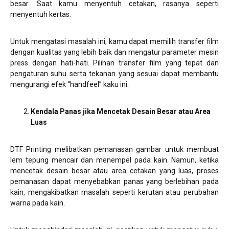
besar. Saat kamu menyentuh cetakan, rasanya seperti
menyentuh kertas.
Untuk mengatasi masalah ini, kamu dapat memilih transfer film
dengan kualitas yang lebih baik dan mengatur parameter mesin
press dengan hati-hati. Pilihan transfer film yang tepat dan
pengaturan suhu serta tekanan yang sesuai dapat membantu
mengurangi efek “handfeel” kaku ini.
Kendala Panas jika Mencetak Desain Besar atau Area
Luas
DTF Printing melibatkan pemanasan gambar untuk membuat
lem tepung mencair dan menempel pada kain. Namun, ketika
mencetak desain besar atau area cetakan yang luas, proses
pemanasan dapat menyebabkan panas yang berlebihan pada
kain, mengakibatkan masalah seperti kerutan atau perubahan
warna pada kain.