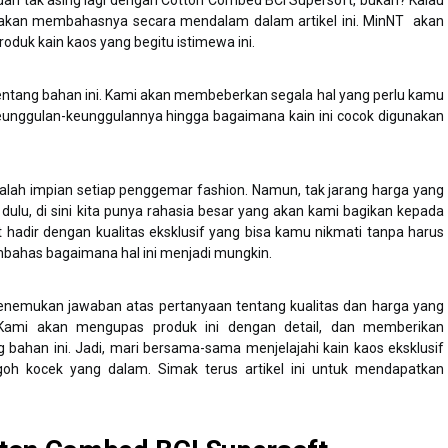
ah tak asing lagi dengan Cotton Combed BCI Supersoft, bukan? Kalau
a akan membahasnya secara mendalam dalam artikel ini. MinNT akan
uk kain kaos yang begitu istimewa ini.
entang bahan ini. Kami akan membeberkan segala hal yang perlu kamu
i keunggulan-keunggulannya hingga bagaimana kain ini cocok digunakan
adalah impian setiap penggemar fashion. Namun, tak jarang harga yang
u dulu, di sini kita punya rahasia besar yang akan kami bagikan kepada
hadir dengan kualitas eksklusif yang bisa kamu nikmati tanpa harus
ahas bagaimana hal ini menjadi mungkin.
 menemukan jawaban atas pertanyaan tentang kualitas dan harga yang
 Kami akan mengupas produk ini dengan detail, dan memberikan
bahan ini. Jadi, mari bersama-sama menjelajahi kain kaos eksklusif
goh kocek yang dalam. Simak terus artikel ini untuk mendapatkan