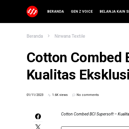
BERANDA
GEN Z VOICE
BELANJA KAIN 
Beranda
Nirwana Textile
Cotton Combed B
Kualitas Eksklusi
01/11/2023
1.6K views
No comments
Cotton Combed BCI Supersoft – Kualita