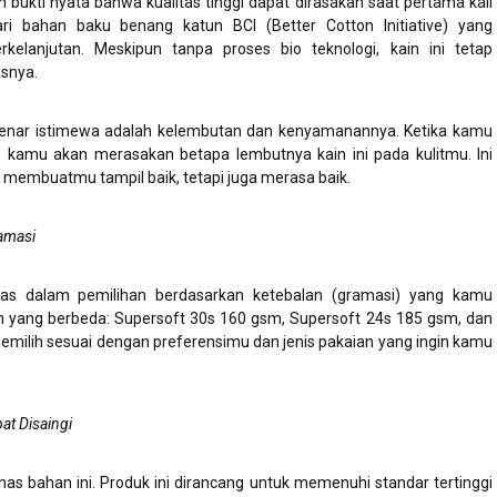
bukti nyata bahwa kualitas tinggi dapat dirasakan saat pertama kali
ari bahan baku benang katun BCI (Better Cotton Initiative) yang
elanjutan. Meskipun tanpa proses bio teknologi, kain ini tetap
snya.
enar istimewa adalah kelembutan dan kenyamanannya. Ketika kamu
 kamu akan merasakan betapa lembutnya kain ini pada kulitmu. Ini
membuatmu tampil baik, tetapi juga merasa baik.
amasi
litas dalam pemilihan berdasarkan ketebalan (gramasi) yang kamu
an yang berbeda: Supersoft 30s 160 gsm, Supersoft 24s 185 gsm, dan
milih sesuai dengan preferensimu dan jenis pakaian yang ingin kamu
at Disaingi
 khas bahan ini. Produk ini dirancang untuk memenuhi standar tertinggi