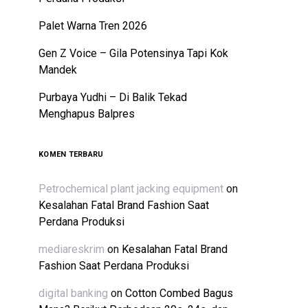
Palet Warna Tren 2026
Gen Z Voice – Gila Potensinya Tapi Kok
Mandek
Purbaya Yudhi – Di Balik Tekad
Menghapus Balpres
KOMEN TERBARU
Petrochemical plant jacking equipment
on
Kesalahan Fatal Brand Fashion Saat
Perdana Produksi
mediareskrim
on
Kesalahan Fatal Brand
Fashion Saat Perdana Produksi
digital banking
on
Cotton Combed Bagus