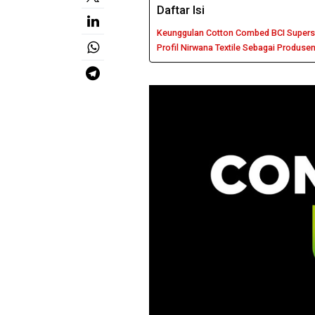
Daftar Isi
Keunggulan Cotton Combed BCI Supers
Profil Nirwana Textile Sebagai Produse