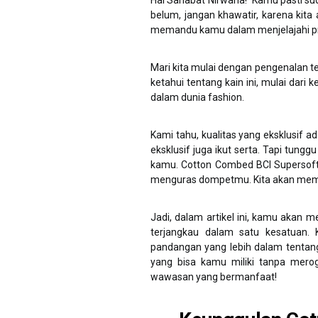
Hai Sahabat Nirwana! Kamu pasti sud
belum, jangan khawatir, karena kit
memandu kamu dalam menjelajahi prod
Mari kita mulai dengan pengenalan t
ketahui tentang kain ini, mulai dar
dalam dunia fashion.
Kami tahu, kualitas yang eksklusif 
eksklusif juga ikut serta. Tapi tungg
kamu. Cotton Combed BCI Supersoft 
menguras dompetmu. Kita akan memb
Jadi, dalam artikel ini, kamu akan
terjangkau dalam satu kesatuan.
pandangan yang lebih dalam tentang 
yang bisa kamu miliki tanpa mero
wawasan yang bermanfaat!