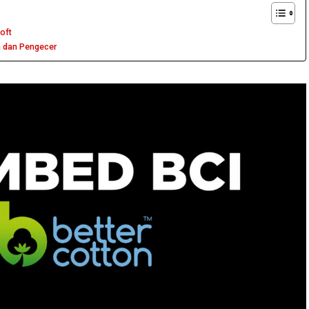
oft
n dan Pengecer