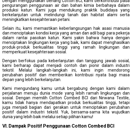
Dengan menggunakan benang Cotton BCI, kami berkontribusi pada
pengurangan penggunaan air dan bahan kimia berbahaya dalam
produksi katun. Kami juga mendukung praktik budidaya yang
berkelanjutan untuk melindungi tanah dan habitat alami serta
meningkatkan kesejahteraan petani.
Selain itu, kami memastikan keberlangsungan hak asasi manusia
dan menciptakan kondisi kerja yang aman dan adil bagi para pekerja
dalam rantai pasokan katun. Kami yakin bahwa hanya dengan
menciptakan lingkungan kerja yang baik, kami dapat menghasilkan
produk-produk berkualitas tinggi yang ramah lingkungan dan
memperkuat kesejahteraan sosial.
Dengan berfokus pada keberlanjutan dan tanggung jawab sosial,
kami berharap dapat menjadi contoh dan pionir dalam industri
tekstil. Melalui langkah-langkah ini, kami ingin mendorong
perubahan positif dan memberikan kontribusi nyata bagi masa
depan yang lebih berkelanjutan.
Kami mengundang kamu untuk bergabung dengan kami dalam
perjalanan menuju dunia mode yang lebih ramah lingkungan dan
sosial. Dengan memilih Cotton Combed BCI dari Nirwana Textile,
kamu tidak hanya mendapatkan produk berkualitas tinggi, tetapi
juga menjadi bagian dari gerakan untuk menciptakan perubahan
positif dalam industri tekstil. Yuk, bersama-sama kita wujudkan
dunia yang lebih baik melalui setiap pilihan kamu!
VI. Dampak Positif Penggunaan Cotton Combed BCI