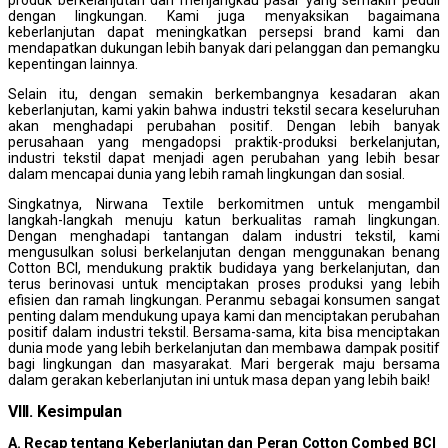
dengan lingkungan. Kami juga menyaksikan bagaimana
keberlanjutan dapat meningkatkan persepsi brand kami dan
mendapatkan dukungan lebih banyak dari pelanggan dan pemangku
kepentingan lainnya.
Selain itu, dengan semakin berkembangnya kesadaran akan
keberlanjutan, kami yakin bahwa industri tekstil secara keseluruhan
akan menghadapi perubahan positif. Dengan lebih banyak
perusahaan yang mengadopsi praktik-produksi berkelanjutan,
industri tekstil dapat menjadi agen perubahan yang lebih besar
dalam mencapai dunia yang lebih ramah lingkungan dan sosial.
Singkatnya, Nirwana Textile berkomitmen untuk mengambil
langkah-langkah menuju katun berkualitas ramah lingkungan.
Dengan menghadapi tantangan dalam industri tekstil, kami
mengusulkan solusi berkelanjutan dengan menggunakan benang
Cotton BCI, mendukung praktik budidaya yang berkelanjutan, dan
terus berinovasi untuk menciptakan proses produksi yang lebih
efisien dan ramah lingkungan. Peranmu sebagai konsumen sangat
penting dalam mendukung upaya kami dan menciptakan perubahan
positif dalam industri tekstil. Bersama-sama, kita bisa menciptakan
dunia mode yang lebih berkelanjutan dan membawa dampak positif
bagi lingkungan dan masyarakat. Mari bergerak maju bersama
dalam gerakan keberlanjutan ini untuk masa depan yang lebih baik!
VIII. Kesimpulan
A. Recap tentang Keberlanjutan dan Peran Cotton Combed BCI