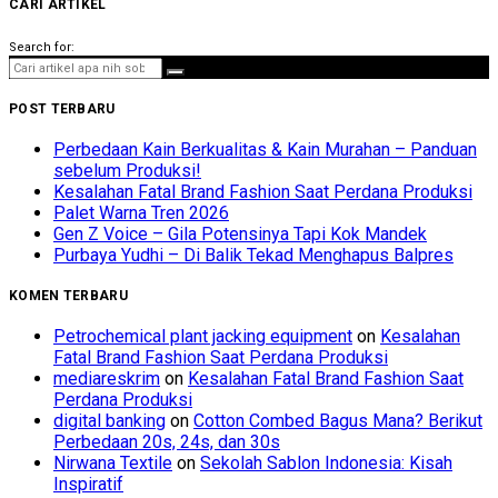
CARI ARTIKEL
Search for:
POST TERBARU
Perbedaan Kain Berkualitas & Kain Murahan – Panduan
sebelum Produksi!
Kesalahan Fatal Brand Fashion Saat Perdana Produksi
Palet Warna Tren 2026
Gen Z Voice – Gila Potensinya Tapi Kok Mandek
Purbaya Yudhi – Di Balik Tekad Menghapus Balpres
KOMEN TERBARU
Petrochemical plant jacking equipment
on
Kesalahan
Fatal Brand Fashion Saat Perdana Produksi
mediareskrim
on
Kesalahan Fatal Brand Fashion Saat
Perdana Produksi
digital banking
on
Cotton Combed Bagus Mana? Berikut
Perbedaan 20s, 24s, dan 30s
Nirwana Textile
on
Sekolah Sablon Indonesia: Kisah
Inspiratif