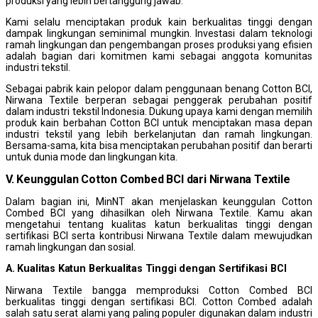
produksi yang lebih bertanggung jawab.
Kami selalu menciptakan produk kain berkualitas tinggi dengan
dampak lingkungan seminimal mungkin. Investasi dalam teknologi
ramah lingkungan dan pengembangan proses produksi yang efisien
adalah bagian dari komitmen kami sebagai anggota komunitas
industri tekstil.
Sebagai pabrik kain pelopor dalam penggunaan benang Cotton BCI,
Nirwana Textile berperan sebagai penggerak perubahan positif
dalam industri tekstil Indonesia. Dukung upaya kami dengan memilih
produk kain berbahan Cotton BCI untuk menciptakan masa depan
industri tekstil yang lebih berkelanjutan dan ramah lingkungan.
Bersama-sama, kita bisa menciptakan perubahan positif dan berarti
untuk dunia mode dan lingkungan kita.
V. Keunggulan Cotton Combed BCI dari Nirwana Textile
Dalam bagian ini, MinNT akan menjelaskan keunggulan Cotton
Combed BCI yang dihasilkan oleh Nirwana Textile. Kamu akan
mengetahui tentang kualitas katun berkualitas tinggi dengan
sertifikasi BCI serta kontribusi Nirwana Textile dalam mewujudkan
ramah lingkungan dan sosial.
A. Kualitas Katun Berkualitas Tinggi dengan Sertifikasi BCI
Nirwana Textile bangga memproduksi Cotton Combed BCI
berkualitas tinggi dengan sertifikasi BCI. Cotton Combed adalah
salah satu serat alami yang paling populer digunakan dalam industri