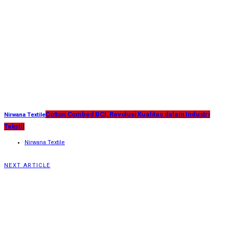
Cotton Combed BCI, Revolusi Kualitas dalam Industri
Nirwana Textile
Tekstil
Nirwana Textile
NEXT ARTICLE