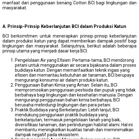
manfaat dari penggunaan benang Cotton BCI bagi lingkungan dan
masyarakat.
A. Prinsip-Prinsip Keberlanjutan BCI dalam Produksi Katun
BCI berkomitmen untuk menerapkan prinsip-prinsip keberlanjutan
dalam produksi katun yang dapat memberikan dampak positif bagi
lingkungan dan masyarakat. Selanjutnya, berikut adalah beberapa
prinsip utama yang menjadi dasar kerja BCI:
Pengelolaan Air yang Efisien: Pertama-tama, BCI mendorong
petani untuk menggunakan air secara bijaksana dalam proses
budidaya katun. Dengan memanfaatkan teknik irigasi yang
efisien dan memantau kebutuhan air tanaman, BCI berupaya
mengurangi konsumsi air dalam produksi katun.
Penggunaan Bahan Kimia yang Aman: Selain itu, BCI
mempromosikan penggunaan pestisida dan pupuk yang tidak
berbahaya bagi lingkungan dan kesehatan manusia. Dengan
mengurangi penggunaan bahan kimia berbahaya, BCI
berusaha melindungi lingkungan dan para petani.
Praktik Budidaya yang Berkelanjutan: Lebih lanjut, BCI
mendukung penggunaan praktik budidaya yang
berkelanjutan, termasuk pengelolaan tanah yang baik,
diversifikasi tanaman, dan perlindungan habitat alami. Hal ini
membantu meningkatkan kualitas tanah dan meminimalkan
dampak negatif pada ekosistem.