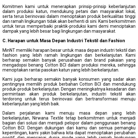
Komitmen kami untuk menerapkan prinsip-prinsip keberlanjutan
dalam produksi katun, mendukung petani dan masyarakat lokal,
serta terus berinovasi dalam menciptakan produk berkualitas tinggi
dan ramah lingkungan tidak akan berhenti di sini. Kami berkomitmen
untuk terus memperbaiki praktik-produksi kami demi menciptakan
dampak yang lebih besar bagi lingkungan dan masyarakat.
C. Harapan untuk Masa Depan Industri Tekstil dan Fashion
MinNT memiliki harapan besar untuk masa depan industri tekstil dan
fashion yang lebih ramah lingkungan dan berkelanjutan. Kami
berharap semakin banyak perusahaan dan brand pakaian yang
mengadopsi benang Cotton BCI dalam produksi mereka, sehingga
menciptakan rantai pasokan katun yang lebih berkelanjutan.
Kami juga berharap semakin banyak konsumen yang sadar akan
pentingnya memilih produk berbahan Cotton BCI dan mendukung
produk-produk berkelanjutan. Dengan meningkatnya kesadaran dan
permintaan akan produk berkelanjutan, industri tekstil akan
terdorong untuk terus berinovasi dan bertransformasi menuju
keberlanjutan yang lebih baik.
Dalam perjalanan kami menuju masa depan yang lebih
berkelanjutan, Nirwana Textile tetap berkomitmen untuk menjadi
bagian dari solusi dan menjadi pelopor dalam penggunaan benang
Cotton BCI. Dengan dukungan dari kamu dan semua pemangku
kepentingan, kami yakin bahwa kita dapat menciptakan perubahan
positif dan mencapai dunia mode yang lebih ramah lingkungan