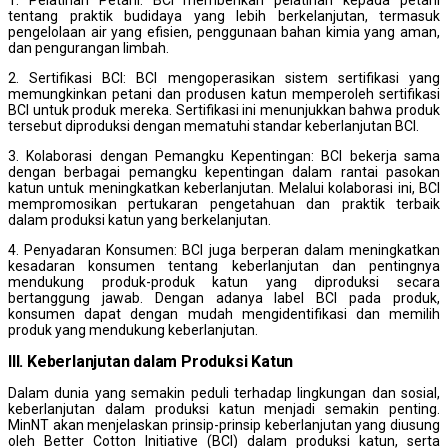
tentang praktik budidaya yang lebih berkelanjutan, termasuk
pengelolaan air yang efisien, penggunaan bahan kimia yang aman,
dan pengurangan limbah.
2. Sertifikasi BCI: BCI mengoperasikan sistem sertifikasi yang
memungkinkan petani dan produsen katun memperoleh sertifikasi
BCI untuk produk mereka. Sertifikasi ini menunjukkan bahwa produk
tersebut diproduksi dengan mematuhi standar keberlanjutan BCI.
3. Kolaborasi dengan Pemangku Kepentingan: BCI bekerja sama
dengan berbagai pemangku kepentingan dalam rantai pasokan
katun untuk meningkatkan keberlanjutan. Melalui kolaborasi ini, BCI
mempromosikan pertukaran pengetahuan dan praktik terbaik
dalam produksi katun yang berkelanjutan.
4. Penyadaran Konsumen: BCI juga berperan dalam meningkatkan
kesadaran konsumen tentang keberlanjutan dan pentingnya
mendukung produk-produk katun yang diproduksi secara
bertanggung jawab. Dengan adanya label BCI pada produk,
konsumen dapat dengan mudah mengidentifikasi dan memilih
produk yang mendukung keberlanjutan.
III. Keberlanjutan dalam Produksi Katun
Dalam dunia yang semakin peduli terhadap lingkungan dan sosial,
keberlanjutan dalam produksi katun menjadi semakin penting.
MinNT akan menjelaskan prinsip-prinsip keberlanjutan yang diusung
oleh Better Cotton Initiative (BCI) dalam produksi katun, serta