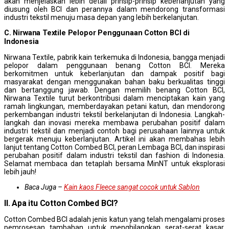
akan menjelaskan lebih detail prinsip-prinsip keberlanjutan yang
diusung oleh BCI dan perannya dalam mendorong transformasi
industri tekstil menuju masa depan yang lebih berkelanjutan.
C. Nirwana Textile Pelopor Penggunaan Cotton BCI di
Indonesia
Nirwana Textile, pabrik kain terkemuka di Indonesia, bangga menjadi
pelopor dalam penggunaan benang Cotton BCI. Mereka
berkomitmen untuk keberlanjutan dan dampak positif bagi
masyarakat dengan menggunakan bahan baku berkualitas tinggi
dan bertanggung jawab. Dengan memilih benang Cotton BCI,
Nirwana Textile turut berkontribusi dalam menciptakan kain yang
ramah lingkungan, memberdayakan petani katun, dan mendorong
perkembangan industri tekstil berkelanjutan di Indonesia. Langkah-
langkah dan inovasi mereka membawa perubahan positif dalam
industri tekstil dan menjadi contoh bagi perusahaan lainnya untuk
bergerak menuju keberlanjutan. Artikel ini akan membahas lebih
lanjut tentang Cotton Combed BCI, peran Lembaga BCI, dan inspirasi
perubahan positif dalam industri tekstil dan fashion di Indonesia.
Selamat membaca dan tetaplah bersama MinNT untuk eksplorasi
lebih jauh!
Baca Juga –
Kain kaos Fleece sangat cocok untuk Sablon
II. Apa itu Cotton Combed BCI?
Cotton Combed BCI adalah jenis katun yang telah mengalami proses
pemrosesan tambahan untuk menghilangkan serat-serat kasar,