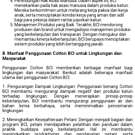
Perlindungan Hak Asasi Manusia: Dalam aspek ini, BCI
menekankan pada hak asasi manusia dalam produksi katun.
Mereka berkomitmen untuk melarang kerja paksa dan kerja
anak, serta menciptakan kondisi kerja yang aman dan adil
bagi para pekerja dalam rantai pasokan katun.
Manajemen Produksi yang Baik: Terakhir, BCI mendorong
produsen dan brand untuk mengadopsi manajemen produksi
yang berkelanjutan dan transparan. Dengan mengukur dan
memantau kinerja keberlanjutan, BCI berupaya menciptakan
sistem produksi yang lebih bertanggung jawab.
B. Manfaat Penggunaan Cotton BCI untuk Lingkungan dan
Masyarakat
Penggunaan Cotton BCI memberikan berbagai manfaat bagi
lingkungan dan masyarakat. Berikut adalah beberapa manfaat
utama dari penggunaan Cotton BCI:
1. Pengurangan Dampak Lingkungan: Penggunaan benang Cotton
BCI membantu mengurangi dampak negatif dari produksi katun
terhadap lingkungan. Dengan menerapkan prinsip-prinsip
keberlanjutan, BCI membantu mengurangi penggunaan air dan
bahan kimia berbahaya, serta meminimalkan pencemaran
lingkungan.
2. Meningkatkan Kesejahteraan Petani: Dengan menjadi bagian dari
program BCI, petani mendapatkan pelatihan dan panduan dalam
praktik budidaya yang berkelanjutan. Hal ini membantu
meningkatkan produktivitas dan pendapatan petani, serta