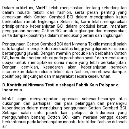
Dalam artikel ini, MinNT telah menjelaskan tentang keberlanjutan
dalam industri tekstil dan fashion, serta peran penting yang
dimainkan oleh Cotton Combed BCI dalam menciptakan katun
berkualitas ramah lingkungan. Selain itu, kami telah menguraikan
prinsip-prinsip keberlanjutan BCI dalam produksi katun, manfaat
penggunaan benang Cotton BCI untuk lingkungan dan masyarakat,
serta dampak positifnya dalam mendukung petani dan lingkungan.
Penggunaan Cotton Combed BCI dari Nirwana Textile menjadi salah
satu langkah menuju katun berkualitas tinggi yang diproduksi secara
bertanggung jawab. Dengan memilih produk kain berbahan Cotton
BCI, kamu ikut berkontribusi pada perubahan positif dan mendukung
upaya untuk menciptakan dunia mode yang lebih berkelanjutan.
Dengan demikian, kesadaran akan keberlanjutan semakin
ditanamkan dalam industri tekstil dan fashion, membawa dampak
positif bagi lingkungan dan masyarakat secara keseluruhan.
B. Kontribusi Nirwana Textile sebagai Pabrik Kain Pelopor di
Indonesia
MinNT ingin menyampaikan apresiasi sebesar-besarnya atas
dukungan dan partisipasi dari para pelanggan dan pemangku
kepentingan dalam mendukung penggunaan Cotton Combed BCI.
Sebagai salah satu pabrik kain pelopor di Indonesia yang
menggunakan benang Cotton BCI, kami merasa bangga dapat
berkontribusi pada keberlanjutan industri tekstil dan fashion di tanah
air.