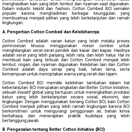
menghasilkan kain yang lebih lembut dan nyaman saat digunakan.
Dalam industri tekstil dan fashion, Cotton Combed BCI semakin
populer karena menghadirkan berbagai keunggulan yang
membuatnya menjadi pilihan yang lebih berkelanjutan dan ramah
lingkungan.
A. Pengertian Cotton Combed dan Kelebihannya
Cotton Combed adalah varian katun yang telah melalui proses
pemrosesan khusus menggunakan mesin comber untuk
menghilangkan serat-serat pendek dan kasar dari kapas. Hasilnya
adalah serat yang lebih panjang, lebih rata, dan lebih halus. Hal ini
membuat kain yang terbuat dari Cotton Combed menjadi lebih
lembut, ringan, dan nyaman digunakan. Kelebihan lain dari Cotton
Combed adalah daya serap yang baik, tahan lama, serta
kemampuan untuk menciptakan warna yang cerah dan tajam.
Cotton Combed BCI memiliki kelebihan tambahan dalam hal
keberlanjutan. BCI merupakan singkatan dari Better Cotton Initiative,
sebuah inisiatif global yang bertujuan untuk meningkatkan produksi
katun yang lebih berkelanjutan secara sosial, ekonomi, dan
lingkungan. Dengan menggunakan benang Cotton BCI, kain Cotton
Combed menjadi pilihan yang lebih ramah lingkungan karena BCI
berkomitmen untuk mengurangi penggunaan air, bahan kimia
berbahaya, dan menerapkan praktik budidaya yang lebih
bertanggung jawab.
B. Pengenalan tentang Better Cotton Initiative (BCI)