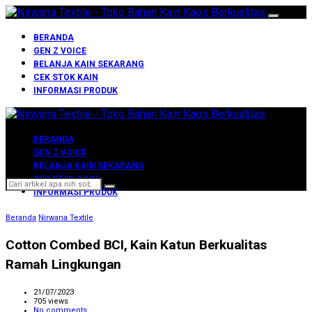
BERANDA
GEN Z VOICE
BELANJA KAIN SEKARANG
CEK STOK KAIN
INFORMASI PRODUK
BERANDA
GEN Z VOICE
BELANJA KAIN SEKARANG
Search for:
CEK STOK KAIN
INFORMASI PRODUK
Beranda
Nirwana Textile
Cotton Combed BCI, Kain Katun Berkualitas
Ramah Lingkungan
21/07/2023
705 views
No comments