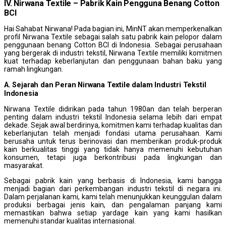
IV. Nirwana Textile – Pabrik Kain Pengguna Benang Cotton
BCI
Hai Sahabat Nirwana! Pada bagian ini, MinNT akan memperkenalkan
profil Nirwana Textile sebagai salah satu pabrik kain pelopor dalam
penggunaan benang Cotton BCI di Indonesia. Sebagai perusahaan
yang bergerak di industri tekstil, Nirwana Textile memiliki komitmen
kuat terhadap keberlanjutan dan penggunaan bahan baku yang
ramah lingkungan.
A. Sejarah dan Peran Nirwana Textile dalam Industri Tekstil
Indonesia
Nirwana Textile didirikan pada tahun 1980an dan telah berperan
penting dalam industri tekstil Indonesia selama lebih dari empat
dekade. Sejak awal berdirinya, komitmen kami terhadap kualitas dan
keberlanjutan telah menjadi fondasi utama perusahaan. Kami
berusaha untuk terus berinovasi dan memberikan produk-produk
kain berkualitas tinggi yang tidak hanya memenuhi kebutuhan
konsumen, tetapi juga berkontribusi pada lingkungan dan
masyarakat.
Sebagai pabrik kain yang berbasis di Indonesia, kami bangga
menjadi bagian dari perkembangan industri tekstil di negara ini.
Dalam perjalanan kami, kami telah menunjukkan keunggulan dalam
produksi berbagai jenis kain, dan pengalaman panjang kami
memastikan bahwa setiap yardage kain yang kami hasilkan
memenuhi standar kualitas internasional.