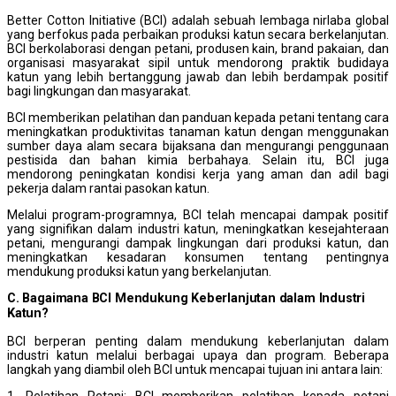
Better Cotton Initiative (BCI) adalah sebuah lembaga nirlaba global
yang berfokus pada perbaikan produksi katun secara berkelanjutan.
BCI berkolaborasi dengan petani, produsen kain, brand pakaian, dan
organisasi masyarakat sipil untuk mendorong praktik budidaya
katun yang lebih bertanggung jawab dan lebih berdampak positif
bagi lingkungan dan masyarakat.
BCI memberikan pelatihan dan panduan kepada petani tentang cara
meningkatkan produktivitas tanaman katun dengan menggunakan
sumber daya alam secara bijaksana dan mengurangi penggunaan
pestisida dan bahan kimia berbahaya. Selain itu, BCI juga
mendorong peningkatan kondisi kerja yang aman dan adil bagi
pekerja dalam rantai pasokan katun.
Melalui program-programnya, BCI telah mencapai dampak positif
yang signifikan dalam industri katun, meningkatkan kesejahteraan
petani, mengurangi dampak lingkungan dari produksi katun, dan
meningkatkan kesadaran konsumen tentang pentingnya
mendukung produksi katun yang berkelanjutan.
C. Bagaimana BCI Mendukung Keberlanjutan dalam Industri
Katun?
BCI berperan penting dalam mendukung keberlanjutan dalam
industri katun melalui berbagai upaya dan program. Beberapa
langkah yang diambil oleh BCI untuk mencapai tujuan ini antara lain:
1. Pelatihan Petani: BCI memberikan pelatihan kepada petani