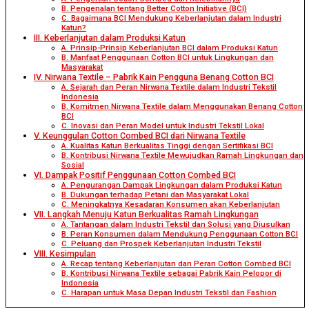
B. Pengenalan tentang Better Cotton Initiative (BCI)
C. Bagaimana BCI Mendukung Keberlanjutan dalam Industri
Katun?
III. Keberlanjutan dalam Produksi Katun
A. Prinsip-Prinsip Keberlanjutan BCI dalam Produksi Katun
B. Manfaat Penggunaan Cotton BCI untuk Lingkungan dan
Masyarakat
IV. Nirwana Textile – Pabrik Kain Pengguna Benang Cotton BCI
A. Sejarah dan Peran Nirwana Textile dalam Industri Tekstil
Indonesia
B. Komitmen Nirwana Textile dalam Menggunakan Benang Cotton
BCI
C. Inovasi dan Peran Model untuk Industri Tekstil Lokal
V. Keunggulan Cotton Combed BCI dari Nirwana Textile
A. Kualitas Katun Berkualitas Tinggi dengan Sertifikasi BCI
B. Kontribusi Nirwana Textile Mewujudkan Ramah Lingkungan dan
Sosial
VI. Dampak Positif Penggunaan Cotton Combed BCI
A. Pengurangan Dampak Lingkungan dalam Produksi Katun
B. Dukungan terhadap Petani dan Masyarakat Lokal
C. Meningkatnya Kesadaran Konsumen akan Keberlanjutan
VII. Langkah Menuju Katun Berkualitas Ramah Lingkungan
A. Tantangan dalam Industri Tekstil dan Solusi yang Diusulkan
B. Peran Konsumen dalam Mendukung Penggunaan Cotton BCI
C. Peluang dan Prospek Keberlanjutan Industri Tekstil
VIII. Kesimpulan
A. Recap tentang Keberlanjutan dan Peran Cotton Combed BCI
B. Kontribusi Nirwana Textile sebagai Pabrik Kain Pelopor di
Indonesia
C. Harapan untuk Masa Depan Industri Tekstil dan Fashion