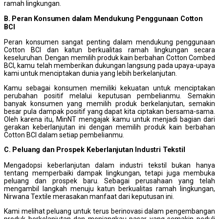
ramah lingkungan.
B. Peran Konsumen dalam Mendukung Penggunaan Cotton
BCI
Peran konsumen sangat penting dalam mendukung penggunaan
Cotton BCI dan katun berkualitas ramah lingkungan secara
keseluruhan. Dengan memilih produk kain berbahan Cotton Combed
BCI, kamu telah memberikan dukungan langsung pada upaya-upaya
kami untuk menciptakan dunia yang lebih berkelanjutan.
Kamu sebagai konsumen memiliki kekuatan untuk menciptakan
perubahan positif melalui keputusan pembelianmu. Semakin
banyak konsumen yang memilih produk berkelanjutan, semakin
besar pula dampak positif yang dapat kita ciptakan bersama-sama.
Oleh karena itu, MinNT mengajak kamu untuk menjadi bagian dari
gerakan keberlanjutan ini dengan memilih produk kain berbahan
Cotton BCI dalam setiap pembelianmu.
C. Peluang dan Prospek Keberlanjutan Industri Tekstil
Mengadopsi keberlanjutan dalam industri tekstil bukan hanya
tentang memperbaiki dampak lingkungan, tetapi juga membuka
peluang dan prospek baru. Sebagai perusahaan yang telah
mengambil langkah menuju katun berkualitas ramah lingkungan,
Nirwana Textile merasakan manfaat dari keputusan ini.
Kami melihat peluang untuk terus berinovasi dalam pengembangan
produk berkelanjutan dan menjangkau pasar yang semakin peduli