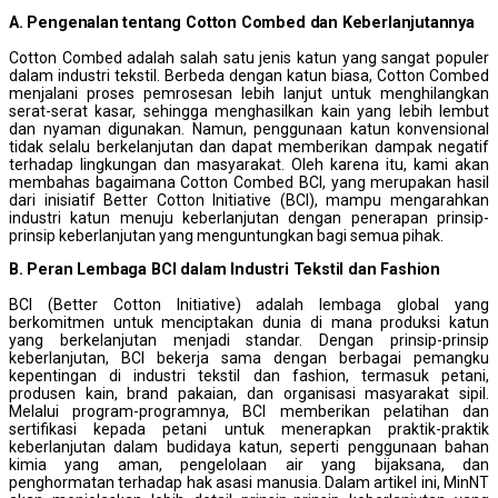
A. Pengenalan tentang Cotton Combed dan Keberlanjutannya
Cotton Combed adalah salah satu jenis katun yang sangat populer
dalam industri tekstil. Berbeda dengan katun biasa, Cotton Combed
menjalani proses pemrosesan lebih lanjut untuk menghilangkan
serat-serat kasar, sehingga menghasilkan kain yang lebih lembut
dan nyaman digunakan. Namun, penggunaan katun konvensional
tidak selalu berkelanjutan dan dapat memberikan dampak negatif
terhadap lingkungan dan masyarakat. Oleh karena itu, kami akan
membahas bagaimana Cotton Combed BCI, yang merupakan hasil
dari inisiatif Better Cotton Initiative (BCI), mampu mengarahkan
industri katun menuju keberlanjutan dengan penerapan prinsip-
prinsip keberlanjutan yang menguntungkan bagi semua pihak.
B. Peran Lembaga BCI dalam Industri Tekstil dan Fashion
BCI (Better Cotton Initiative) adalah lembaga global yang
berkomitmen untuk menciptakan dunia di mana produksi katun
yang berkelanjutan menjadi standar. Dengan prinsip-prinsip
keberlanjutan, BCI bekerja sama dengan berbagai pemangku
kepentingan di industri tekstil dan fashion, termasuk petani,
produsen kain, brand pakaian, dan organisasi masyarakat sipil.
Melalui program-programnya, BCI memberikan pelatihan dan
sertifikasi kepada petani untuk menerapkan praktik-praktik
keberlanjutan dalam budidaya katun, seperti penggunaan bahan
kimia yang aman, pengelolaan air yang bijaksana, dan
penghormatan terhadap hak asasi manusia. Dalam artikel ini, MinNT